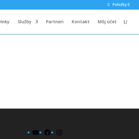
Položky 0
inky
Služby
Partneri
Kontakt
Môj účet
YouTube
Facebook
Instagram