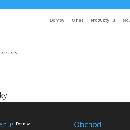
Domov
O nás
Produkty
Nov
denzátory
ky
enu
Obchod
Domov