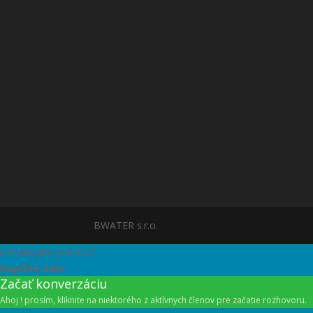
BWATER s.r.o.
Potrebujete pomôcť?
Napíšte nám
Začať konverzáciu
Ahoj ! prosím, kliknite na niektorého z aktívnych členov pre začatie rozhovoru.