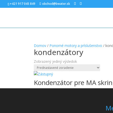
+421 917 045 849
obchod@bwater.sk
Domov
/
Ponorné motory a príslušenstvo
/ kon
kondenzátory
Zobrazený jediný výsledok
Kondenzátor pre MA skrin
M