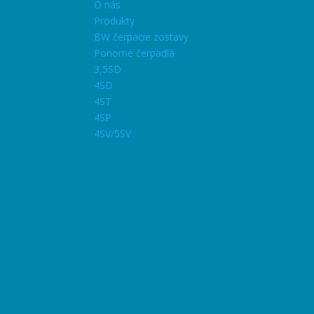
O nás
Produkty
BW čerpacie zostavy
Ponorné čerpadlá
3,5SD
4SD
4ST
4SP
4SV/5SV