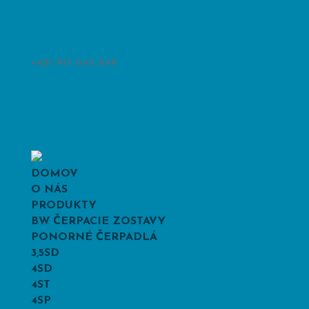
+421 917 045 849
obchod@bwater.sk
Facebook
Instagram
Facebook
Instagram
Položky 0
DOMOV
O NÁS
PRODUKTY
BW ČERPACIE ZOSTAVY
PONORNÉ ČERPADLÁ
3,5SD
4SD
4ST
4SP