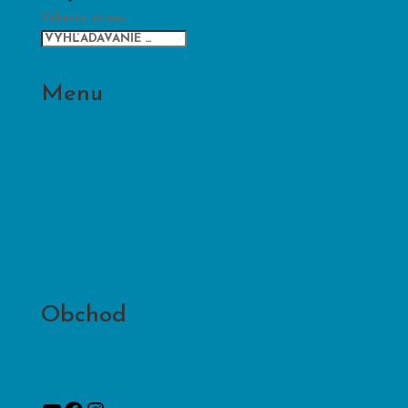
Vyberte stranu
Menu
Domov
O nás
Produkty
Novinky
Vzdelávanie
Služby
Kontakt
Na stiahnutie
Partneri
Obchod
VOP
Ochrana osobných údajov
Všeobecné podmienky používania cookies