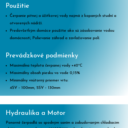
Použitie
Čerpanie pitnej a úžitkovej vody najmä z kopaných studní a
otvorených nádrží.
Predovšetkým domáce použitie ako sú zásobovanie vodou
domácností, Polievanie záhrad a zavlažovanie polí.
Prevádzkové podmienky
Maximálna teplota čerpanej vody +40
°
C
Maximálny obsah piesku vo vode 0,15%
Minimálny vnútorný priemer vrtu:
4SV – 100mm, 5SV – 130mm
Hydraulika a Motor
Ponorné čerpadlá so spodným saním a zabudovaným chladiacim