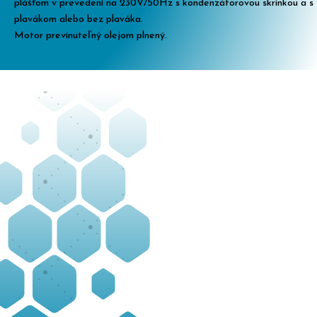
plášťom v prevedení na 230V/50Hz s kondenzátorovou skrinkou a s
plavákom alebo bez plaváka.
Motor previnuteľný olejom plnený.