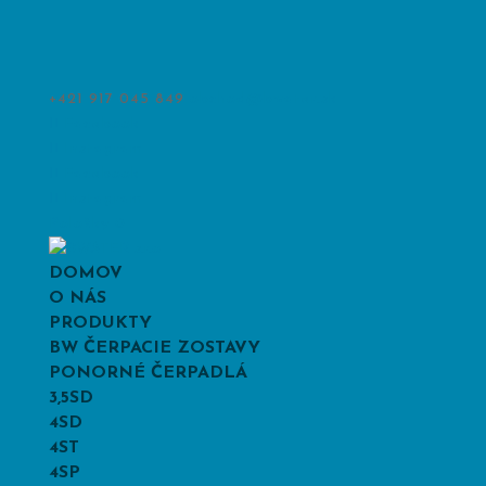
+421 917 045 849
obchod@bwater.sk
Facebook
Instagram
Facebook
Instagram
Položky 0
DOMOV
O NÁS
PRODUKTY
BW ČERPACIE ZOSTAVY
PONORNÉ ČERPADLÁ
3,5SD
4SD
4ST
4SP