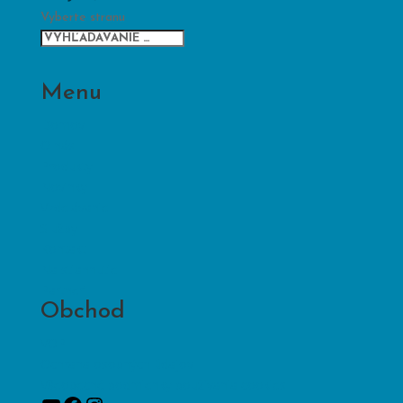
Vyberte stranu
Menu
Domov
O nás
Produkty
Novinky
Vzdelávanie
Služby
Kontakt
Na stiahnutie
Partneri
Obchod
VOP
Ochrana osobných údajov
Všeobecné podmienky používania cookies