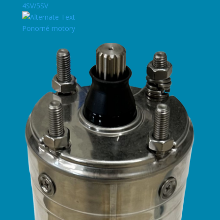
4SV/5SV
Ponorné motory