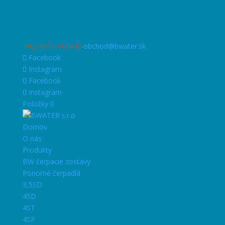
+421 917 045 849
obchod@bwater.sk
Facebook
Instagram
Facebook
Instagram
Položky 0
Domov
O nás
Produkty
BW čerpacie zostavy
Ponorné čerpadlá
3,5SD
4SD
4ST
4SP