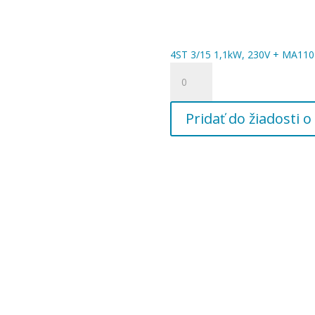
4ST 3/15 1,1kW, 230V + MA110 
množstvo
4ST
3/15
Pridať do žiadosti
1,1kW,
230V
+
MA110
+
20m
kábel
4G1,
5/4"