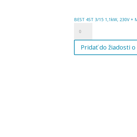
BEST 4ST 3/15 1,1kW, 230V + 
množstvo
BEST
4ST
Pridať do žiadosti
3/15
1,1kW,
230V
+
MA110
+
20m
kábel
4G1,
5/4"