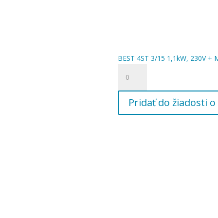
BEST 4ST 3/15 1,1kW, 230V + 
množstvo
BEST
4ST
Pridať do žiadosti
3/15
1,1kW,
230V
+
MA110,
5/4"