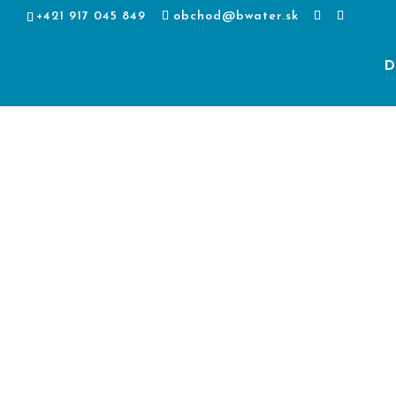
+421 917 045 849
obchod@bwater.sk
D