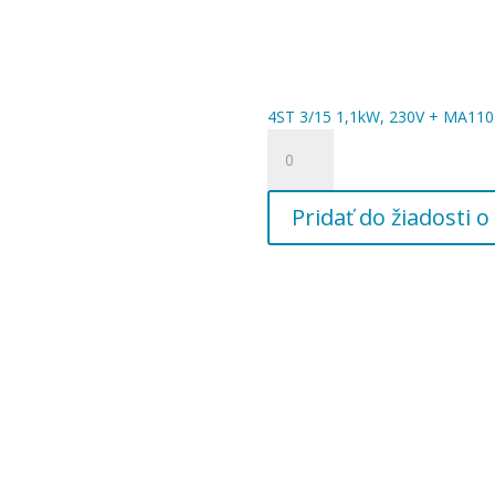
4ST 3/15 1,1kW, 230V + MA110 
množstvo
4ST
3/15
Pridať do žiadosti
1,1kW,
230V
+
MA110
+
10m
kábel
4G1,
5/4"