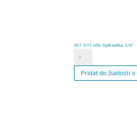
4ST 3/15 sólo hydraulika, 5/4"
množstvo
4ST
3/15
Pridať do žiadosti
sólo
hydraulika,
5/4"