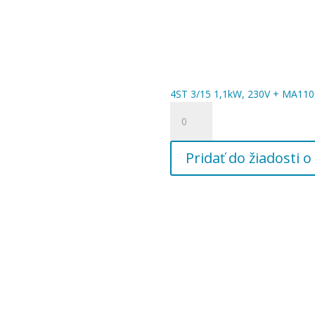
4ST 3/15 1,1kW, 230V + MA110,
množstvo
4ST
3/15
Pridať do žiadosti
1,1kW,
230V
+
MA110,
5/4"