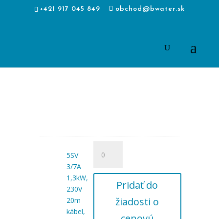
+421 917 045 849
obchod@bwater.sk
množstvo
5SV
5SV
3/7A
3/7A
1,3kW,
1,3kW,
Pridať do
230V
230V
žiadosti o
20m
20m
kábel,
kábel,
cenovú