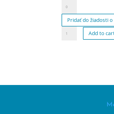
množstvo
BW
Combo
Pridať do žiadosti
Expert
4SP
množstvo
5/17
Add to car
BW
20m
COMBO
kábel
EXPERT
4G1,
5/4"
M