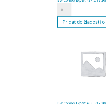
BW Combo Expert 4SP 5/12 20m
množstvo
BW
Combo
Pridať do žiadosti
Expert
4SP
5/12
20m
kábel
4G1,
5/4"
BW Combo Expert 4SP 5/17 20m