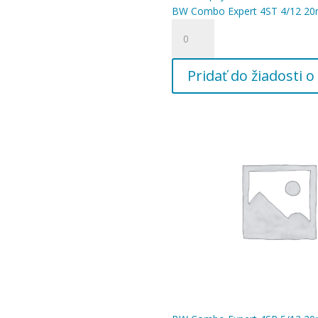
4/10
BW Combo Expert 4ST 4/12 20m
20m
množstvo
kábel
BW
4G1,
Combo
5/4"
Pridať do žiadosti
Expert
4ST
4/12
20m
kábel
4G1,
5/4"