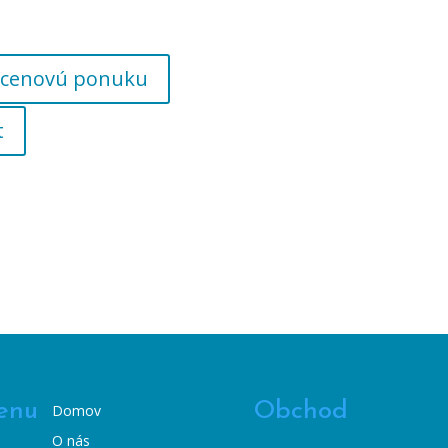
 o cenovú ponuku
t
enu
Obchod
Domov
O nás