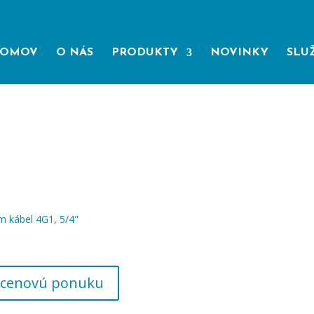
OMOV
O NÁS
PRODUKTY
NOVINKY
SLU
 kábel 4G1, 5/4"
 o cenovú ponuku