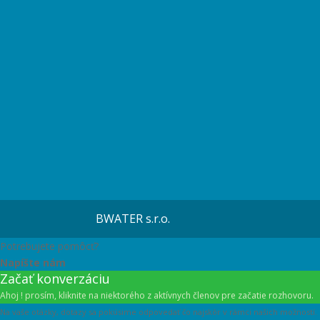
BWATER s.r.o.
Potrebujete pomôcť?
Napíšte nám
Začať konverzáciu
Ahoj ! prosím, kliknite na niektorého z aktívnych členov pre začatie rozhovoru.
Na vaše otázky, dotazy sa pokúsime odpovedať čo najskôr v rámci našich možností.