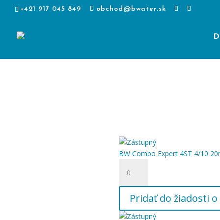
+421 917 045 849
obchod@bwater.sk
D
BW Combo Expert 4ST 4/10 20m
množstvo
BW
Combo
Pridať do žiadosti
Expert
4ST