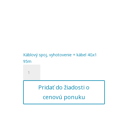
Káblový spoj, vyhotovenie + kábel 4Gx1
95m
množstvo
Káblový
spoj,
Pridať do žiadosti o
vyhotovenie
+
cenovú ponuku
kábel
4Gx1
95m