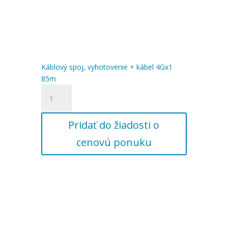
Káblový spoj, vyhotovenie + kábel 4Gx1
85m
množstvo
Káblový
spoj,
Pridať do žiadosti o
vyhotovenie
+
cenovú ponuku
kábel
4Gx1
85m