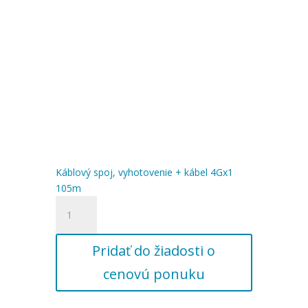
Káblový spoj, vyhotovenie + kábel 4Gx1
105m
množstvo
Káblový
spoj,
Pridať do žiadosti o
vyhotovenie
+
cenovú ponuku
kábel
4Gx1