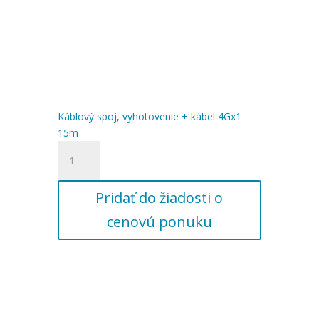
Káblový spoj, vyhotovenie + kábel 4Gx1
15m
množstvo
Káblový
spoj,
Pridať do žiadosti o
vyhotovenie
+
cenovú ponuku
kábel
4Gx1
15m