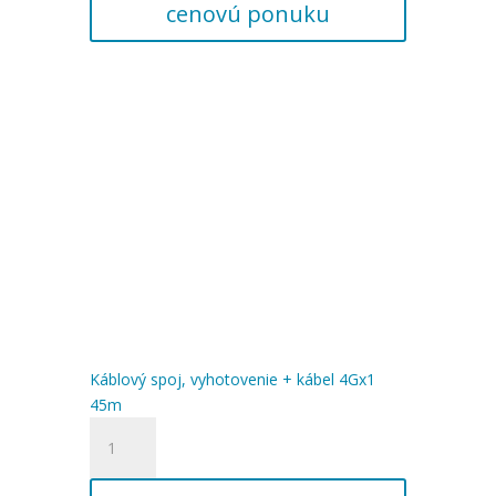
+
cenovú ponuku
kábel
4Gx1
40m
Káblový spoj, vyhotovenie + kábel 4Gx1
45m
množstvo
Káblový
spoj,