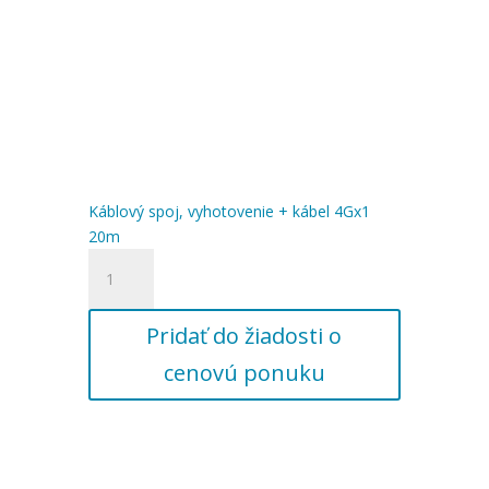
Káblový spoj, vyhotovenie + kábel 4Gx1
20m
množstvo
Káblový
spoj,
Pridať do žiadosti o
vyhotovenie
+
cenovú ponuku
kábel
4Gx1
20m