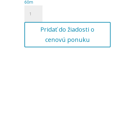
60m
množstvo
Káblový
spoj,
Pridať do žiadosti o
vyhotovenie
+
cenovú ponuku
kábel
4Gx1
60m