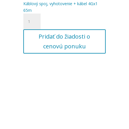
Káblový spoj, vyhotovenie + kábel 4Gx1
65m
množstvo
Káblový
spoj,
Pridať do žiadosti o
vyhotovenie
+
cenovú ponuku
kábel
4Gx1
65m