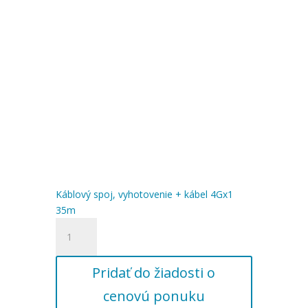
30m
Káblový spoj, vyhotovenie + kábel 4Gx1
35m
množstvo
Káblový
spoj,
Pridať do žiadosti o
vyhotovenie
+
cenovú ponuku
kábel