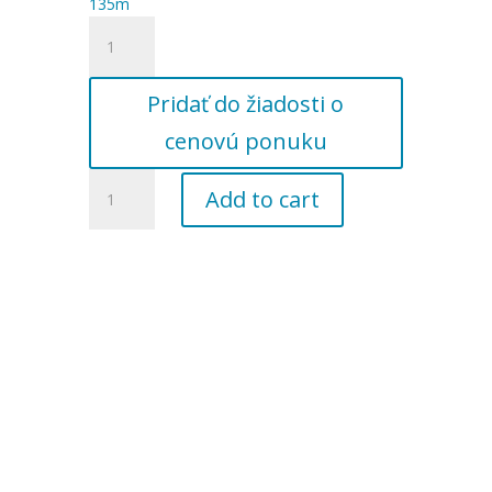
135m
množstvo
Káblový
spoj,
Pridať do žiadosti o
vyhotovenie
+
cenovú ponuku
kábel
4Gx1
množstvo
Add to cart
135m
Predĺženie
kábla
pre
motory
1,1kW
400V