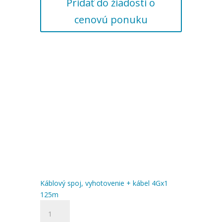
Pridať do žiadosti o
vyhotovenie
+
cenovú ponuku
kábel
4Gx1
120m
Káblový spoj, vyhotovenie + kábel 4Gx1
125m
množstvo
Káblový