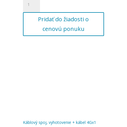
Káblový
spoj,
Pridať do žiadosti o
vyhotovenie
+
cenovú ponuku
kábel
4Gx1
55m
Káblový spoj, vyhotovenie + kábel 4Gx1