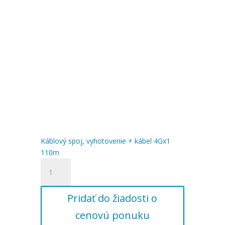
105m
Káblový spoj, vyhotovenie + kábel 4Gx1
110m
množstvo
Káblový
spoj,
Pridať do žiadosti o
vyhotovenie
+
cenovú ponuku
kábel