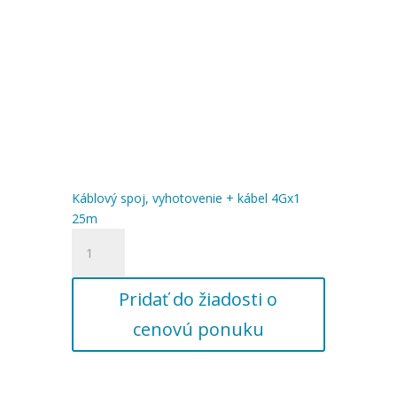
Káblový spoj, vyhotovenie + kábel 4Gx1
25m
množstvo
Káblový
spoj,
Pridať do žiadosti o
vyhotovenie
+
cenovú ponuku
kábel
4Gx1
25m