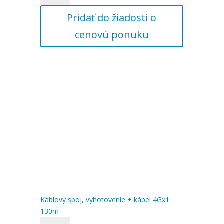
spoj,
Pridať do žiadosti o
vyhotovenie
+
cenovú ponuku
kábel
4Gx1
125m
Káblový spoj, vyhotovenie + kábel 4Gx1
130m
množstvo