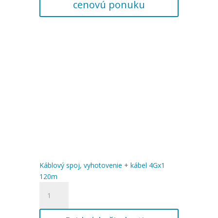
cenovú ponuku
kábel
4Gx1
115m
Káblový spoj, vyhotovenie + kábel 4Gx1
120m
množstvo
Káblový
spoj,