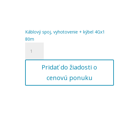
Káblový spoj, vyhotovenie + kýbel 4Gx1
80m
množstvo
Káblový
spoj,
Pridať do žiadosti o
vyhotovenie
+
cenovú ponuku
kýbel
4Gx1
80m