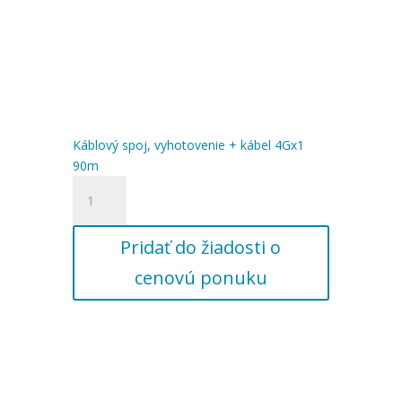
Káblový spoj, vyhotovenie + kábel 4Gx1
90m
množstvo
Káblový
spoj,
Pridať do žiadosti o
vyhotovenie
+
cenovú ponuku
kábel
4Gx1
90m