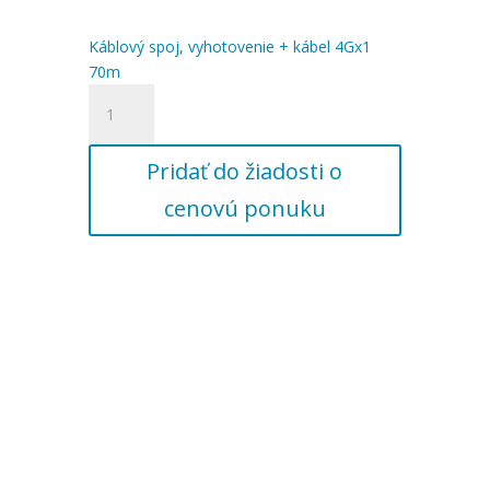
Káblový spoj, vyhotovenie + kábel 4Gx1
70m
množstvo
Káblový
spoj,
Pridať do žiadosti o
vyhotovenie
+
cenovú ponuku
kábel
4Gx1
70m