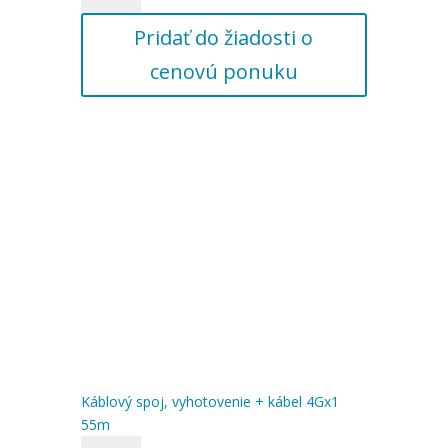
spoj,
Pridať do žiadosti o
vyhotovenie
+
cenovú ponuku
kábel
4Gx1
50m
Káblový spoj, vyhotovenie + kábel 4Gx1
55m
množstvo