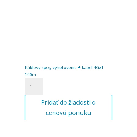
Káblový spoj, vyhotovenie + kábel 4Gx1
100m
množstvo
Káblový
spoj,
Pridať do žiadosti o
vyhotovenie
+
cenovú ponuku
kábel
4Gx1
100m