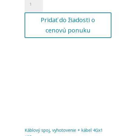
Káblový
spoj,
Pridať do žiadosti o
vyhotovenie
+
cenovú ponuku
kábel
4Gx1
130m
Káblový spoj, vyhotovenie + kábel 4Gx1