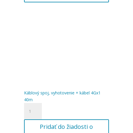
4Gx1
35m
Káblový spoj, vyhotovenie + kábel 4Gx1
40m
množstvo
Káblový
spoj,
Pridať do žiadosti o
vyhotovenie