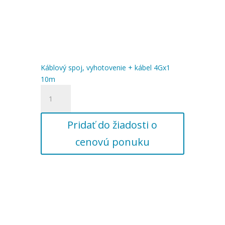
Káblový spoj, vyhotovenie + kábel 4Gx1
10m
množstvo
Káblový
spoj,
Pridať do žiadosti o
vyhotovenie
+
cenovú ponuku
kábel
4Gx1
10m