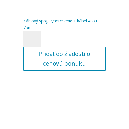
Káblový spoj, vyhotovenie + kábel 4Gx1
75m
množstvo
Káblový
spoj,
Pridať do žiadosti o
vyhotovenie
+
cenovú ponuku
kábel
4Gx1
75m