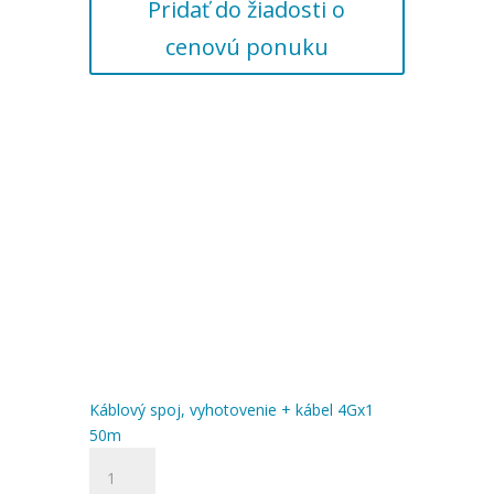
Pridať do žiadosti o
vyhotovenie
+
cenovú ponuku
kábel
4Gx1
45m
Káblový spoj, vyhotovenie + kábel 4Gx1
50m
množstvo
Káblový