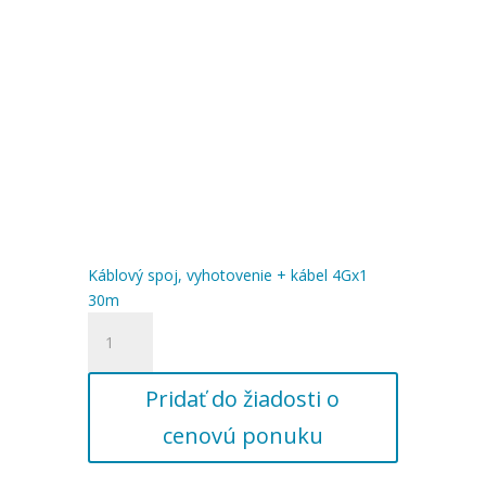
Káblový spoj, vyhotovenie + kábel 4Gx1
30m
množstvo
Káblový
spoj,
Pridať do žiadosti o
vyhotovenie
+
cenovú ponuku
kábel
4Gx1