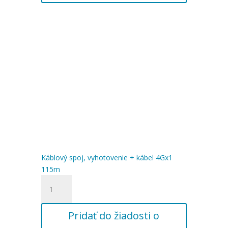
4Gx1
110m
Káblový spoj, vyhotovenie + kábel 4Gx1
115m
množstvo
Káblový
spoj,
Pridať do žiadosti o
vyhotovenie
+