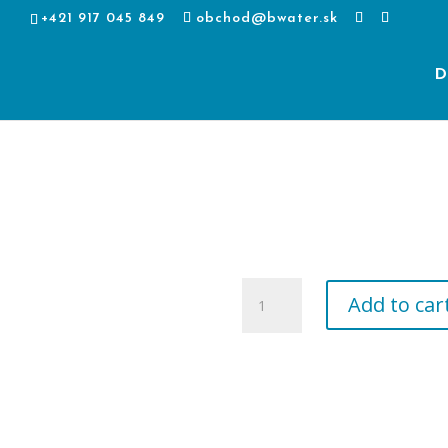
+421 917 045 849
obchod@bwater.sk
D
množstvo
Add to car
Speedbox
230V