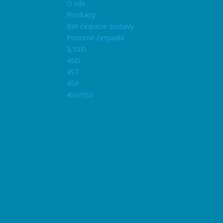
O nás
Produkty
BW čerpacie zostavy
Ponorné čerpadlá
3,5SD
4SD
4ST
4SP
4SV/5SV