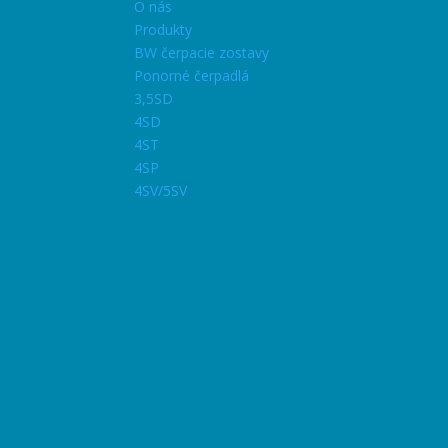
O nás
Produkty
BW čerpacie zostavy
Ponorné čerpadlá
3,5SD
4SD
4ST
4SP
4SV/5SV