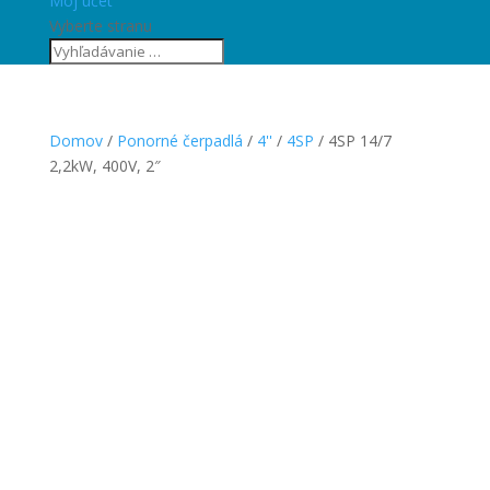
Môj účet
Vyberte stranu
Domov
/
Ponorné čerpadlá
/
4''
/
4SP
/ 4SP 14/7
2,2kW, 400V, 2″