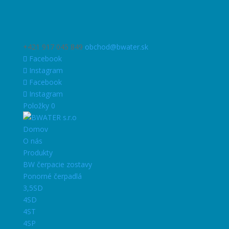
+421 917 045 849
obchod@bwater.sk
Facebook
Instagram
Facebook
Instagram
Položky 0
Domov
O nás
Produkty
BW čerpacie zostavy
Ponorné čerpadlá
3,5SD
4SD
4ST
4SP