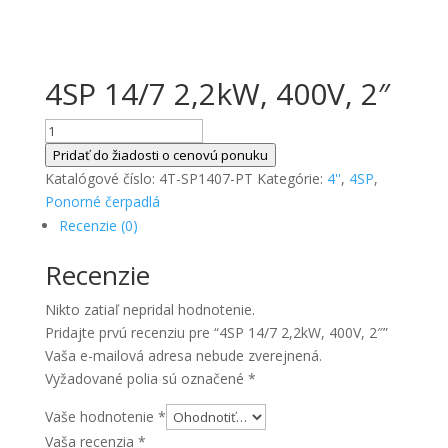
4SP 14/7 2,2kW, 400V, 2″
množstvo
4SP
Pridať do žiadosti o cenovú ponuku
14/7
Katalógové číslo:
4T-SP1407-PT
Kategórie:
4''
,
4SP
,
2,2kW,
Ponorné čerpadlá
400V,
Recenzie (0)
2"
Recenzie
Nikto zatiaľ nepridal hodnotenie.
Pridajte prvú recenziu pre “4SP 14/7 2,2kW, 400V, 2″”
Vaša e-mailová adresa nebude zverejnená.
Vyžadované polia sú označené
*
Vaše hodnotenie
*
Vaša recenzia
*