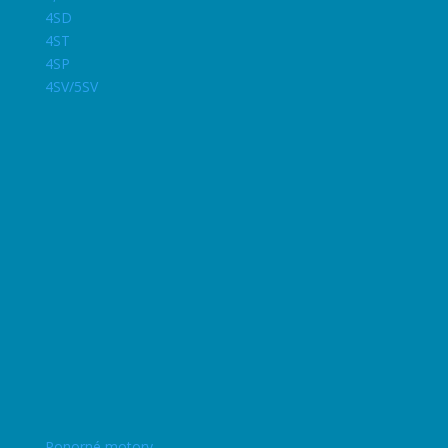
4SD
4ST
4SP
4SV/5SV
Ponorné motory