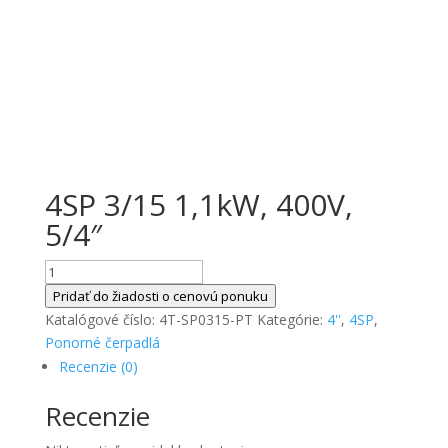
4SP 3/15 1,1kW, 400V,
5/4″
množstvo
4SP
Pridať do žiadosti o cenovú ponuku
3/15
Katalógové číslo:
4T-SP0315-PT
Kategórie:
4''
,
4SP
,
1,1kW,
Ponorné čerpadlá
400V,
Recenzie (0)
5/4"
Recenzie