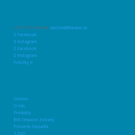
+421 917 045 849
obchod@bwater.sk
Facebook
Instagram
Facebook
Instagram
Položky 0
Domov
O nás
Produkty
BW čerpacie zostavy
Ponorné čerpadlá
3,5SD