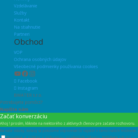
Vzdelávanie
Služby
Kontakt
Na stiahnutie
Partneri
Obchod
VOP
Ochrana osobných údajov
Všeobecné podmienky používania cookies
YouTube
Facebook
Instagram
Facebook
Instagram
BWATER s.r.o.
Potrebujete pomôcť?
Napíšte nám
Začať konverzáciu
Ahoj ! prosím, kliknite na niektorého z aktívnych členov pre začatie rozhovoru.
Na vaše otázky, dotazy sa pokúsime odpovedať čo najskôr v rámci našich možností.
Prosíme o súhlas s ochranou osobných údajov. Nájdete ich na