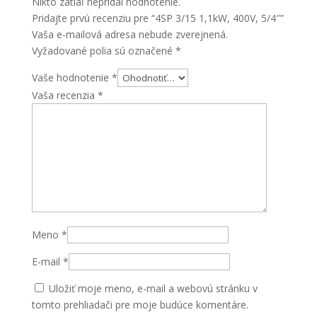
Nikto zatiaľ nepridal hodnotenie.
Pridajte prvú recenziu pre “4SP 3/15 1,1kW, 400V, 5/4″”
Vaša e-mailová adresa nebude zverejnená.
Vyžadované polia sú označené
*
Vaše hodnotenie
*
Vaša recenzia
*
Meno
*
E-mail
*
Uložiť moje meno, e-mail a webovú stránku v
tomto prehliadači pre moje budúce komentáre.