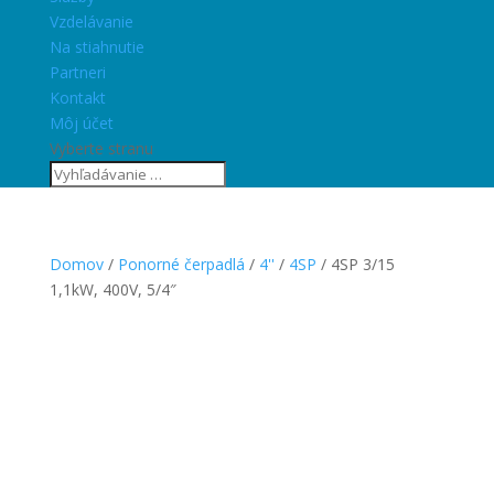
Vzdelávanie
Na stiahnutie
Partneri
Kontakt
Môj účet
Vyberte stranu
Domov
/
Ponorné čerpadlá
/
4''
/
4SP
/ 4SP 3/15
1,1kW, 400V, 5/4″