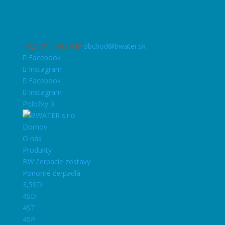
+421 917 045 849
obchod@bwater.sk
Facebook
Instagram
Facebook
Instagram
Položky 0
Domov
O nás
Produkty
BW čerpacie zostavy
Ponorné čerpadlá
3,5SD
4SD
4ST
4SP