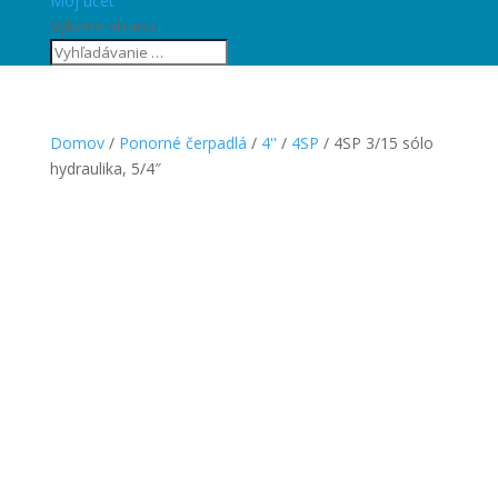
Môj účet
Vyberte stranu
Domov
/
Ponorné čerpadlá
/
4''
/
4SP
/ 4SP 3/15 sólo
hydraulika, 5/4″