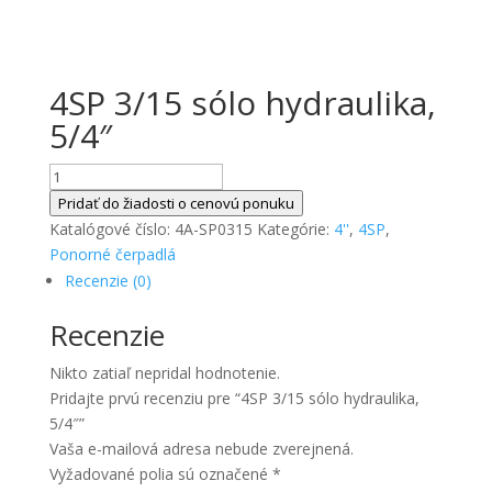
4SP 3/15 sólo hydraulika,
5/4″
množstvo
4SP
Pridať do žiadosti o cenovú ponuku
3/15
Katalógové číslo:
4A-SP0315
Kategórie:
4''
,
4SP
,
sólo
Ponorné čerpadlá
hydraulika,
Recenzie (0)
5/4"
Recenzie
Nikto zatiaľ nepridal hodnotenie.
Pridajte prvú recenziu pre “4SP 3/15 sólo hydraulika,
5/4″”
Vaša e-mailová adresa nebude zverejnená.
Vyžadované polia sú označené
*