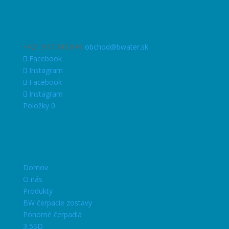
+421 917 045 849
obchod@bwater.sk
Facebook
Instagram
Facebook
Instagram
Položky 0
Domov
O nás
Produkty
BW čerpacie zostavy
Ponorné čerpadlá
3,5SD