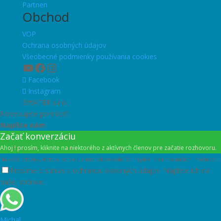
Partneri
Obchod
VOP
Ochrana osobných údajov
Všeobecné podmienky používania cookies
YouTube
Facebook
Instagram
Facebook
Instagram
BWATER s.r.o.
Potrebujete pomôcť?
Napíšte nám
Začať konverzáciu
Ahoj ! prosím, kliknite na niektorého z aktívnych členov pre začatie rozhovoru.
Na vaše otázky, dotazy sa pokúsime odpovedať čo najskôr v rámci našich možností.
Prosíme o súhlas s ochranou osobných údajov. Nájdete ich na
našej stránke.
Michal