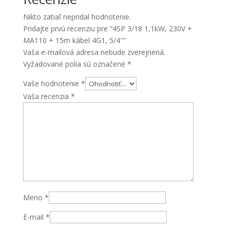
+
Nikto zatiaľ nepridal hodnotenie.
15m
Pridajte prvú recenziu pre “4SP 3/18 1,1kW, 230V +
kábel
MA110 + 15m kábel 4G1, 5/4″”
4G1,
Vaša e-mailová adresa nebude zverejnená.
5/4"
Vyžadované polia sú označené
*
Vaše hodnotenie
*
Vaša recenzia
*
Meno
*
E-mail
*