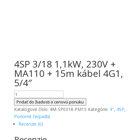
4SP 3/18 1,1kW, 230V +
MA110 + 15m kábel 4G1,
5/4″
množstvo
4SP
Pridať do žiadosti o cenovú ponuku
3/18
Katalógové číslo:
4M-SP0318-PM15
Kategórie:
4''
,
4SP
,
1,1kW,
Ponorné čerpadlá
230V
Recenzie (0)
+
Recenzie
MA110