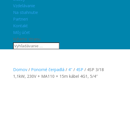
Vzdelávanie
Na stiahnutie
Partneri
Kontakt
Môj účet
Vyberte stranu
Domov
/
Ponorné čerpadlá
/
4''
/
4SP
/ 4SP 3/18
1,1kW, 230V + MA110 + 15m kábel 4G1, 5/4″