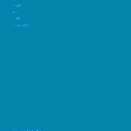
4SD
4ST
4SP
4SV/5SV
Ponorné motory