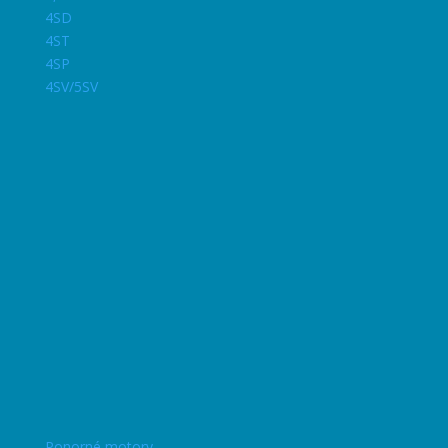
4SD
4ST
4SP
4SV/5SV
Ponorné motory