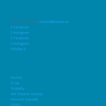
+421 917 045 849
obchod@bwater.sk
Facebook
Instagram
Facebook
Instagram
Položky 0
Domov
O nás
Produkty
BW čerpacie zostavy
Ponorné čerpadlá
3,5SD