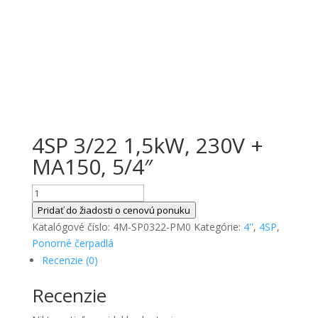
4SP 3/22 1,5kW, 230V +
MA150, 5/4″
množstvo
4SP
Pridať do žiadosti o cenovú ponuku
3/22
Katalógové číslo:
4M-SP0322-PM0
Kategórie:
4''
,
4SP
,
1,5kW,
Ponorné čerpadlá
230V
Recenzie (0)
+
Recenzie
MA150,
5/4"