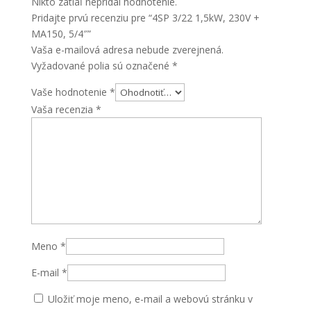
Nikto zatiaľ nepridal hodnotenie.
Pridajte prvú recenziu pre “4SP 3/22 1,5kW, 230V +
MA150, 5/4″”
Vaša e-mailová adresa nebude zverejnená.
Vyžadované polia sú označené
*
Vaše hodnotenie
*
Vaša recenzia
*
Meno
*
E-mail
*
Uložiť moje meno, e-mail a webovú stránku v