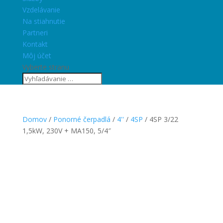
Vzdelávanie
Na stiahnutie
Partneri
Kontakt
Môj účet
Vyberte stranu
Domov
/
Ponorné čerpadlá
/
4''
/
4SP
/ 4SP 3/22
1,5kW, 230V + MA150, 5/4″