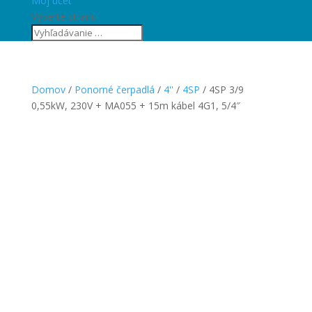
Môj účet
Vyberte stranu
Domov
/
Ponorné čerpadlá
/
4''
/
4SP
/ 4SP 3/9
0,55kW, 230V + MA055 + 15m kábel 4G1, 5/4″