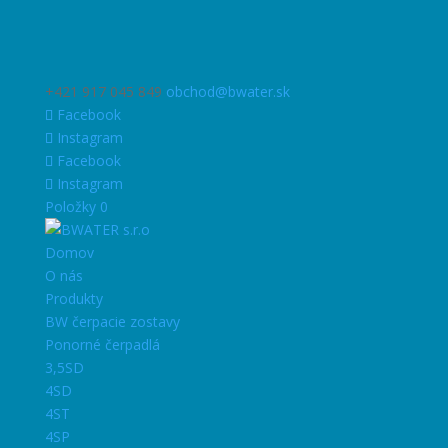
+421 917 045 849
obchod@bwater.sk
Facebook
Instagram
Facebook
Instagram
Položky 0
Domov
O nás
Produkty
BW čerpacie zostavy
Ponorné čerpadlá
3,5SD
4SD
4ST
4SP