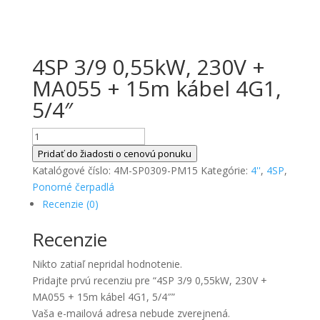
4SP 3/9 0,55kW, 230V +
MA055 + 15m kábel 4G1,
5/4″
množstvo
4SP
Pridať do žiadosti o cenovú ponuku
3/9
Katalógové číslo:
4M-SP0309-PM15
Kategórie:
4''
,
4SP
,
0,55kW,
Ponorné čerpadlá
230V
Recenzie (0)
+
Recenzie
MA055
+
Nikto zatiaľ nepridal hodnotenie.
15m
Pridajte prvú recenziu pre “4SP 3/9 0,55kW, 230V +
kábel
MA055 + 15m kábel 4G1, 5/4″”
4G1,
Vaša e-mailová adresa nebude zverejnená.
5/4"