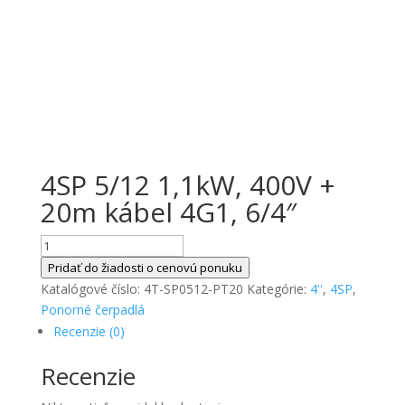
4SP 5/12 1,1kW, 400V +
20m kábel 4G1, 6/4″
množstvo
4SP
Pridať do žiadosti o cenovú ponuku
5/12
Katalógové číslo:
4T-SP0512-PT20
Kategórie:
4''
,
4SP
,
1,1kW,
Ponorné čerpadlá
400V
Recenzie (0)
+
Recenzie
20m
kábel