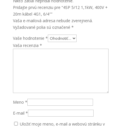
Nikto zatiaľ nepridal hodnotenie.
4G1,
Pridajte prvú recenziu pre “4SP 5/12 1,1kW, 400V +
6/4"
20m kábel 4G1, 6/4″”
Vaša e-mailová adresa nebude zverejnená.
Vyžadované polia sú označené
*
Vaše hodnotenie
*
Vaša recenzia
*
Meno
*
E-mail
*
Uložiť moje meno, e-mail a webovú stránku v