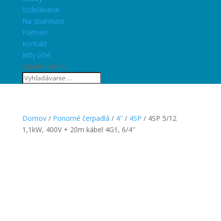
Vzdelávanie
Na stiahnutie
Partneri
Kontakt
Môj účet
Vyberte stranu
Domov
/
Ponorné čerpadlá
/
4''
/
4SP
/ 4SP 5/12
1,1kW, 400V + 20m kábel 4G1, 6/4″