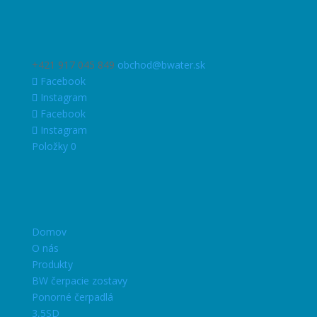
+421 917 045 849
obchod@bwater.sk
Facebook
Instagram
Facebook
Instagram
Položky 0
Domov
O nás
Produkty
BW čerpacie zostavy
Ponorné čerpadlá
3,5SD