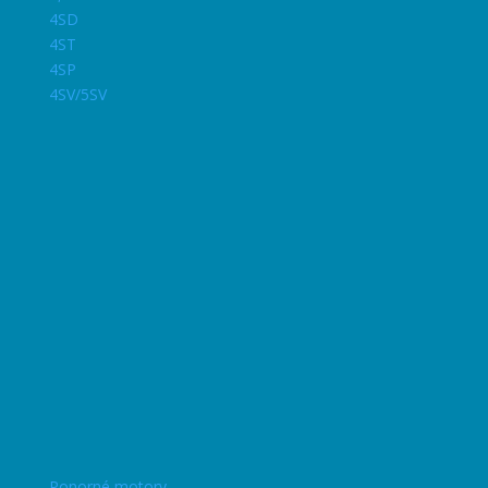
4SD
4ST
4SP
4SV/5SV
Ponorné motory