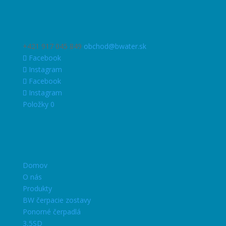
+421 917 045 849
obchod@bwater.sk
Facebook
Instagram
Facebook
Instagram
Položky 0
Domov
O nás
Produkty
BW čerpacie zostavy
Ponorné čerpadlá
3,5SD