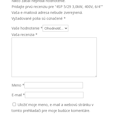
Nikto zatiaľ nepridal hodnotenie.
Pridajte prvú recenziu pre “4SP 5/29 3,0kW, 400V, 6/4″”
Vaša e-mailová adresa nebude zverejnená.
Vyžadované polia sú označené
*
Vaše hodnotenie
*
Vaša recenzia
*
Meno
*
E-mail
*
Uložiť moje meno, e-mail a webovú stránku v
tomto prehliadači pre moje budúce komentáre.