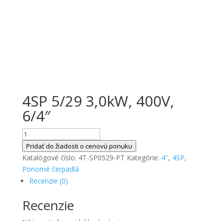
4SP 5/29 3,0kW, 400V,
6/4″
množstvo
4SP
Pridať do žiadosti o cenovú ponuku
5/29
Katalógové číslo:
4T-SP0529-PT
Kategórie:
4''
,
4SP
,
3,0kW,
Ponorné čerpadlá
400V,
Recenzie (0)
6/4"
Recenzie