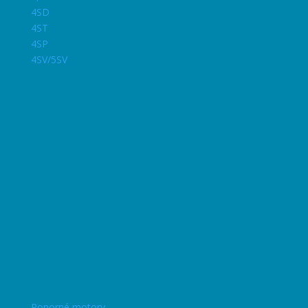
4SD
4ST
4SP
4SV/5SV
Ponorné motory