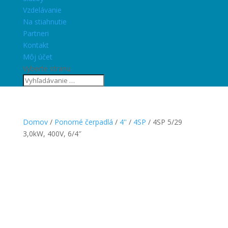
Vzdelávanie
Na stiahnutie
Partneri
Kontakt
Môj účet
Vyberte stranu
Domov
/
Ponorné čerpadlá
/
4''
/
4SP
/ 4SP 5/29
3,0kW, 400V, 6/4″