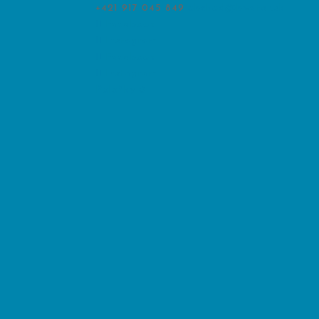
+421 917 045 849
obchod@bwater.sk
Facebook
Instagram
Facebook
Instagram
Položky 0