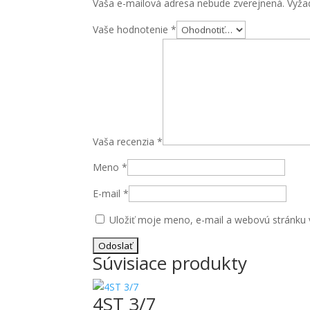
Vaša e-mailová adresa nebude zverejnená.
Vyža
2"
Vaše hodnotenie
*
Vaša recenzia
*
Meno
*
E-mail
*
Uložiť moje meno, e-mail a webovú stránku 
Súvisiace produkty
4ST 3/7