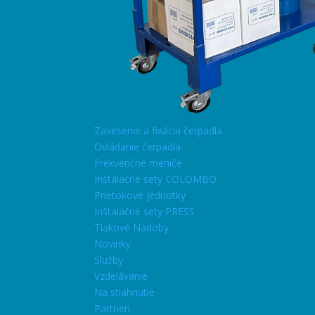
Zavesenie a fixácia čerpadla
Ovládanie čerpadla
Frekvenčné meniče
Inštalačné sety COLOMBO
Prietokové jednotky
Inštalačné sety PRESS
Tlakové Nádoby
Novinky
Služby
Vzdelávanie
Na stiahnutie
Partneri