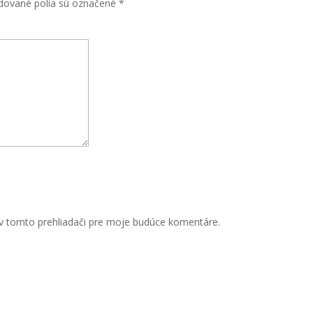
dované polia sú označené
*
v tomto prehliadači pre moje budúce komentáre.