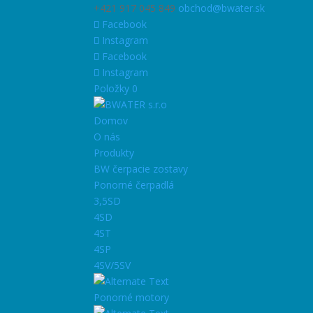
+421 917 045 849
obchod@bwater.sk
Facebook
Instagram
Facebook
Instagram
Položky 0
Domov
O nás
Produkty
BW čerpacie zostavy
Ponorné čerpadlá
3,5SD
4SD
4ST
4SP
4SV/5SV
Ponorné motory