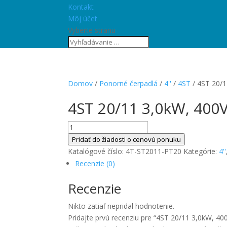
Kontakt
Môj účet
Vyberte stranu
Domov
/
Ponorné čerpadlá
/
4''
/
4ST
/ 4ST 20/1
4ST 20/11 3,0kW, 400V
množstvo
4ST
Pridať do žiadosti o cenovú ponuku
20/11
Katalógové číslo:
4T-ST2011-PT20
Kategórie:
4''
3,0kW,
Recenzie (0)
400V
Recenzie
+
20m
Nikto zatiaľ nepridal hodnotenie.
kábel
Pridajte prvú recenziu pre “4ST 20/11 3,0kW, 40
4G1,