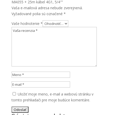
MA055 + 25m kábel 4G1, 5/4″”
4G1,
Vaša e-mailová adresa nebude zverejnená.
5/4"
Vyžadované polia sú označené
*
Vaše hodnotenie
*
Uložiť moje meno, e-mail a webovú stránku v
tomto prehliadači pre moje budúce komentáre.