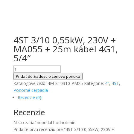
4ST 3/10 0,55kW, 230V +
MA055 + 25m kábel 4G1,
5/4″
množstvo
4ST
Pridať do žiadosti o cenovú ponuku
3/10
Katalógové číslo:
4M-ST0310-PM25
Kategórie:
4''
,
4ST
,
0,55kW,
Ponorné čerpadlá
230V
Recenzie (0)
+
Recenzie
MA055
+
Nikto zatiaľ nepridal hodnotenie.
25m
Pridajte prvú recenziu pre “4ST 3/10 0,55kW, 230V +
kábel