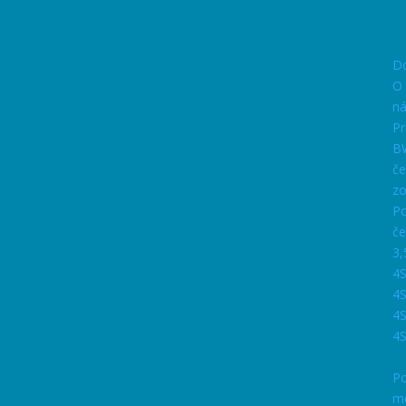
D
O
n
Pr
B
če
zo
P
če
3
4
4
4
4S
P
m