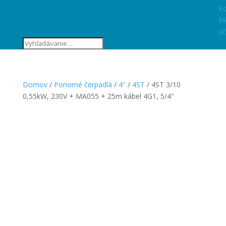
Ko
M
úč
Domov
/
Ponorné čerpadlá
/
4''
/
4ST
/ 4ST 3/10
0,55kW, 230V + MA055 + 25m kábel 4G1, 5/4″