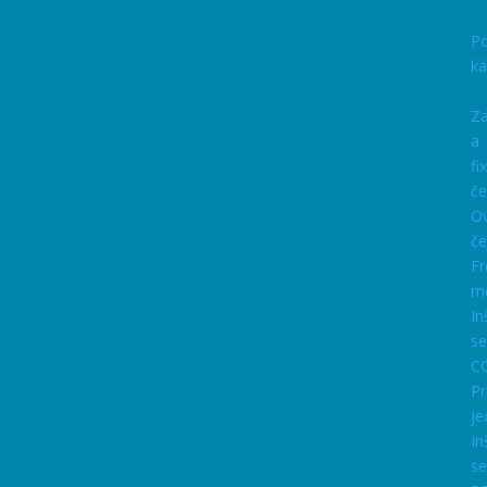
P
ká
Za
a
fi
če
Ov
če
Fr
m
In
se
C
Pr
je
In
se