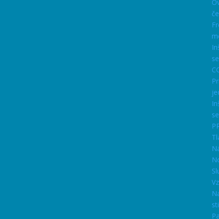
Ov
če
Fr
m
In
se
C
Pr
je
In
se
P
Tl
N
No
Sl
Vz
N
st
Pa