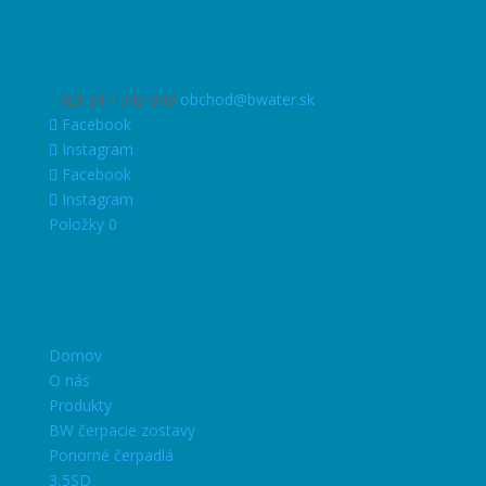
+421 917 045 849
obchod@bwater.sk
Facebook
Instagram
Facebook
Instagram
Položky 0
Domov
O nás
Produkty
BW čerpacie zostavy
Ponorné čerpadlá
3,5SD