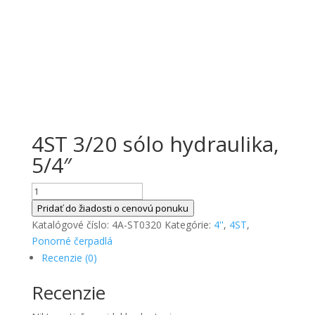
4ST 3/20 sólo hydraulika,
5/4″
množstvo
4ST
Pridať do žiadosti o cenovú ponuku
3/20
Katalógové číslo:
4A-ST0320
Kategórie:
4''
,
4ST
,
sólo
Ponorné čerpadlá
hydraulika,
Recenzie (0)
5/4"
Recenzie