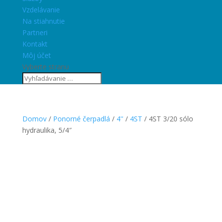
Vzdelávanie
Na stiahnutie
Partneri
Kontakt
Môj účet
Vyberte stranu
Domov
/
Ponorné čerpadlá
/
4''
/
4ST
/ 4ST 3/20 sólo
hydraulika, 5/4″