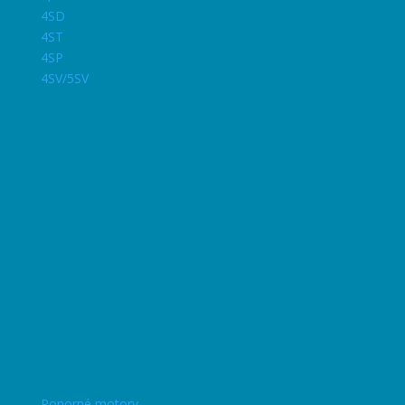
4SD
4ST
4SP
4SV/5SV
Ponorné motory