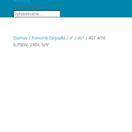
Môj účet
Vyberte stranu
Domov
/
Ponorné čerpadlá
/
4''
/
4ST
/ 4ST 4/10
0,75kW, 230V, 5/4″