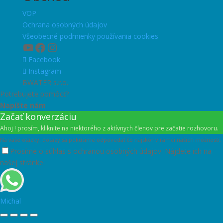
VOP
Ochrana osobných údajov
Všeobecné podmienky používania cookies
YouTube
Facebook
Instagram
Facebook
Instagram
BWATER s.r.o.
Potrebujete pomôcť?
Napíšte nám
Začať konverzáciu
Ahoj ! prosím, kliknite na niektorého z aktívnych členov pre začatie rozhovoru.
Na vaše otázky, dotazy sa pokúsime odpovedať čo najskôr v rámci našich možností.
Prosíme o súhlas s ochranou osobných údajov. Nájdete ich na
našej stránke.
Michal