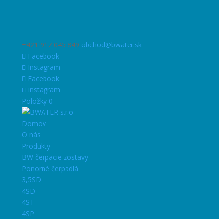
+421 917 045 849
obchod@bwater.sk
Facebook
Instagram
Facebook
Instagram
Položky 0
Domov
O nás
Produkty
BW čerpacie zostavy
Ponorné čerpadlá
3,5SD
4SD
4ST
4SP