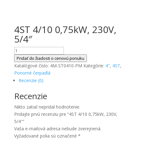
4ST 4/10 0,75kW, 230V,
5/4″
množstvo
4ST
Pridať do žiadosti o cenovú ponuku
4/10
Katalógové číslo:
4M-ST0410-PM
Kategórie:
4''
,
4ST
,
0,75kW,
Ponorné čerpadlá
230V,
Recenzie (0)
5/4"
Recenzie
Nikto zatiaľ nepridal hodnotenie.
Pridajte prvú recenziu pre “4ST 4/10 0,75kW, 230V,
5/4″”
Vaša e-mailová adresa nebude zverejnená.
Vyžadované polia sú označené
*