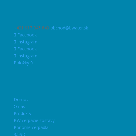
+421 917 045 849
obchod@bwater.sk
Facebook
Instagram
Facebook
Instagram
Položky 0
Domov
O nás
Produkty
BW čerpacie zostavy
Ponorné čerpadlá
3,5SD