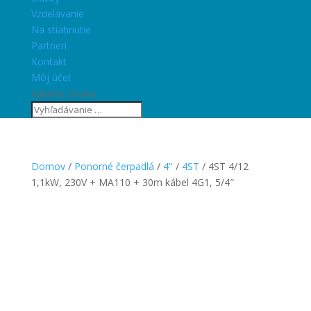
Vzdelávanie
Na stiahnutie
Partneri
Kontakt
Môj účet
Vyberte stranu
Domov
/
Ponorné čerpadlá
/
4''
/
4ST
/ 4ST 4/12
1,1kW, 230V + MA110 + 30m kábel 4G1, 5/4″