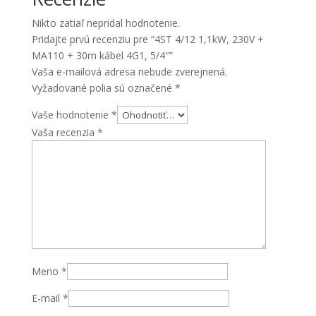
+
Nikto zatiaľ nepridal hodnotenie.
30m
Pridajte prvú recenziu pre “4ST 4/12 1,1kW, 230V +
kábel
MA110 + 30m kábel 4G1, 5/4″”
4G1,
Vaša e-mailová adresa nebude zverejnená.
5/4"
Vyžadované polia sú označené
*
Vaše hodnotenie
*
Vaša recenzia
*
Meno
*
E-mail
*