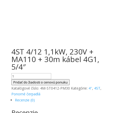
4ST 4/12 1,1kW, 230V +
MA110 + 30m kábel 4G1,
5/4″
množstvo
4ST
Pridať do žiadosti o cenovú ponuku
4/12
Katalógové číslo:
4M-ST0412-PM30
Kategórie:
4''
,
4ST
,
1,1kW,
Ponorné čerpadlá
230V
Recenzie (0)
+
Recenzie
MA110