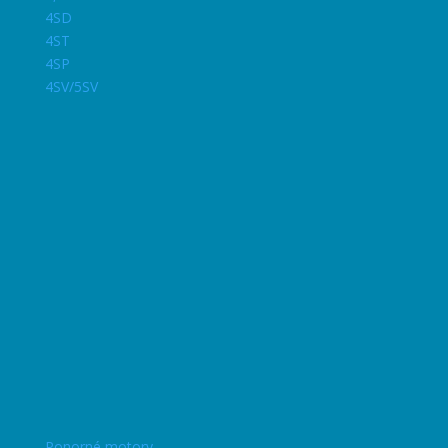
4SD
4ST
4SP
4SV/5SV
Ponorné motory