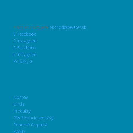
+421 917 045 849
obchod@bwater.sk
Facebook
Instagram
Facebook
Instagram
Položky 0
Domov
O nás
Produkty
BW čerpacie zostavy
Ponorné čerpadlá
3,5SD