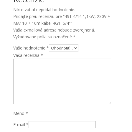
+
Nikto zatiaľ nepridal hodnotenie.
10m
Pridajte prvú recenziu pre “4ST 4/14 1,1kW, 230V +
kábel
MA110 + 10m kábel 4G1, 5/4″”
4G1,
Vaša e-mailová adresa nebude zverejnená.
5/4"
Vyžadované polia sú označené
*
Vaše hodnotenie
*
Vaša recenzia
*
Meno
*
E-mail
*