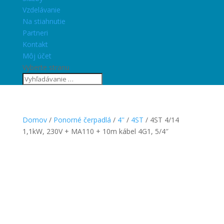
Vzdelávanie
Na stiahnutie
Partneri
Kontakt
Môj účet
Vyberte stranu
Domov
/
Ponorné čerpadlá
/
4''
/
4ST
/ 4ST 4/14
1,1kW, 230V + MA110 + 10m kábel 4G1, 5/4″