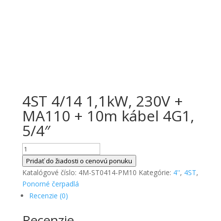
4ST 4/14 1,1kW, 230V +
MA110 + 10m kábel 4G1,
5/4″
množstvo
4ST
Pridať do žiadosti o cenovú ponuku
4/14
Katalógové číslo:
4M-ST0414-PM10
Kategórie:
4''
,
4ST
,
1,1kW,
Ponorné čerpadlá
230V
Recenzie (0)
+
Recenzie
MA110