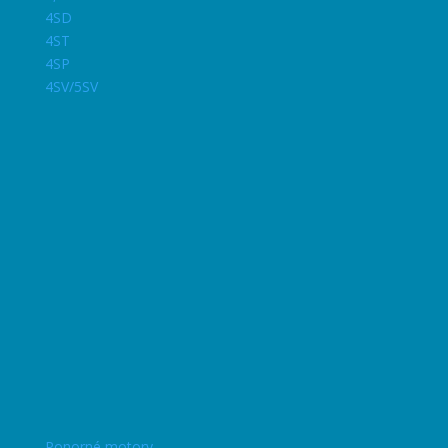
4SD
4ST
4SP
4SV/5SV
Ponorné motory