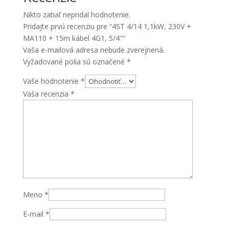
+
Nikto zatiaľ nepridal hodnotenie.
15m
Pridajte prvú recenziu pre “4ST 4/14 1,1kW, 230V +
kábel
MA110 + 15m kábel 4G1, 5/4″”
4G1,
Vaša e-mailová adresa nebude zverejnená.
5/4"
Vyžadované polia sú označené
*
Vaše hodnotenie
*
Vaša recenzia
*
Meno
*
E-mail
*