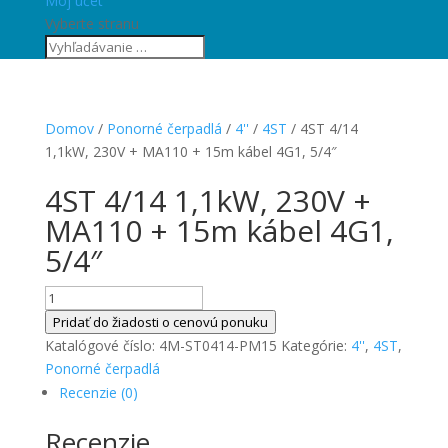
Môj účet
Vyberte stranu
Domov
/
Ponorné čerpadlá
/
4''
/
4ST
/ 4ST 4/14
1,1kW, 230V + MA110 + 15m kábel 4G1, 5/4″
4ST 4/14 1,1kW, 230V +
MA110 + 15m kábel 4G1,
5/4″
množstvo
4ST
Pridať do žiadosti o cenovú ponuku
4/14
Katalógové číslo:
4M-ST0414-PM15
Kategórie:
4''
,
4ST
,
1,1kW,
Ponorné čerpadlá
230V
Recenzie (0)
+
Recenzie
MA110