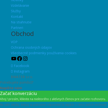
Vzdelávanie
Služby
Kontakt
Na stiahnutie
Partneri
Obchod
VOP
Ochrana osobných údajov
Všeobecné podmienky používania cookies
YouTube
Facebook
Instagram
Facebook
Instagram
BWATER s.r.o.
Potrebujete pomôcť?
Napíšte nám
Začať konverzáciu
Ahoj ! prosím, kliknite na niektorého z aktívnych členov pre začatie rozhovoru.
Na vaše otázky, dotazy sa pokúsime odpovedať čo najskôr v rámci našich možností.