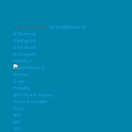
+421 917 045 849
obchod@bwater.sk
Facebook
Instagram
Facebook
Instagram
Položky 0
Domov
O nás
Produkty
BW čerpacie zostavy
Ponorné čerpadlá
3,5SD
4SD
4ST
4SP