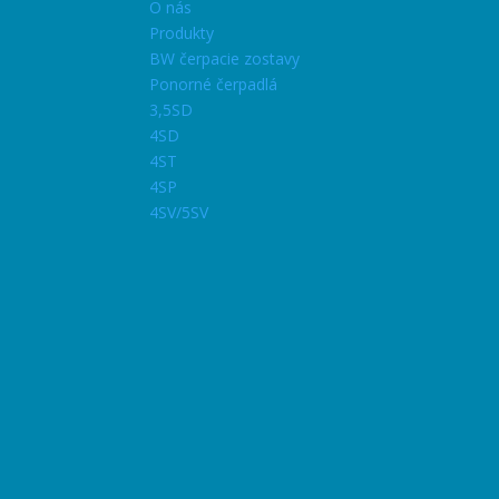
O nás
Produkty
BW čerpacie zostavy
Ponorné čerpadlá
3,5SD
4SD
4ST
4SP
4SV/5SV