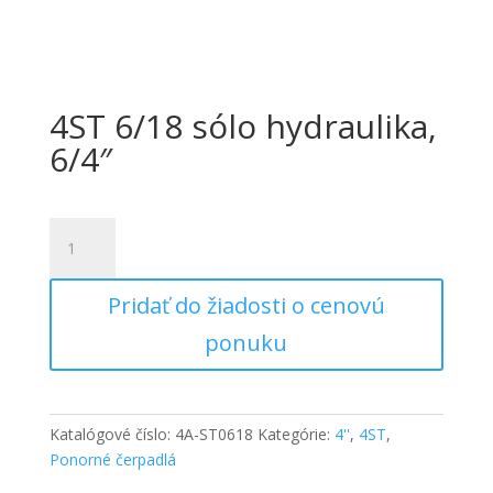
4ST 6/18 sólo hydraulika,
6/4″
množstvo
4ST
6/18
Pridať do žiadosti o cenovú
sólo
hydraulika,
ponuku
6/4"
Katalógové číslo:
4A-ST0618
Kategórie:
4''
,
4ST
,
Ponorné čerpadlá