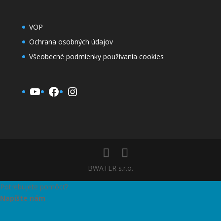
VOP
Ochrana osobných údajov
Všeobecné podmienky používania cookies
YouTube
Facebook
Instagram
BWATER s.r.o.
Potrebujete pomôcť?
Napíšte nám
Začať konverzáciu
Ahoj ! prosím, kliknite na niektorého z aktívnych členov pre začatie rozhovoru.