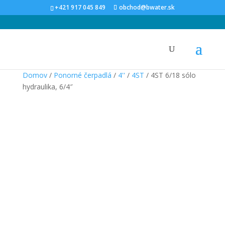
+421 917 045 849
obchod@bwater.sk
Domov
/
Ponorné čerpadlá
/
4''
/
4ST
/ 4ST 6/18 sólo
hydraulika, 6/4″