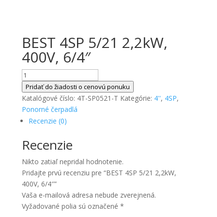
BEST 4SP 5/21 2,2kW,
400V, 6/4″
množstvo
BEST
Pridať do žiadosti o cenovú ponuku
4SP
Katalógové číslo:
4T-SP0521-T
Kategórie:
4''
,
4SP
,
5/21
Ponorné čerpadlá
2,2kW,
Recenzie (0)
400V,
Recenzie
6/4"
Nikto zatiaľ nepridal hodnotenie.
Pridajte prvú recenziu pre “BEST 4SP 5/21 2,2kW,
400V, 6/4″”
Vaša e-mailová adresa nebude zverejnená.
Vyžadované polia sú označené
*