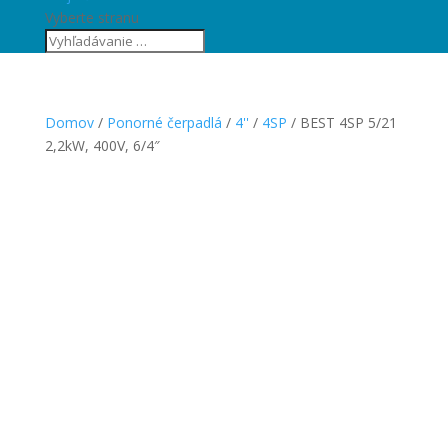
Vyberte stranu
Domov
/
Ponorné čerpadlá
/
4''
/
4SP
/ BEST 4SP 5/21
2,2kW, 400V, 6/4″