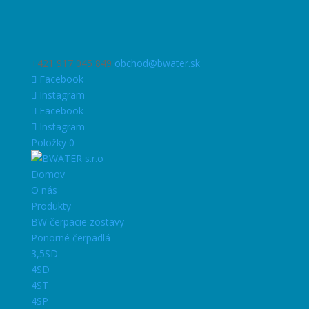
+421 917 045 849
obchod@bwater.sk
Facebook
Instagram
Facebook
Instagram
Položky 0
Domov
O nás
Produkty
BW čerpacie zostavy
Ponorné čerpadlá
3,5SD
4SD
4ST
4SP