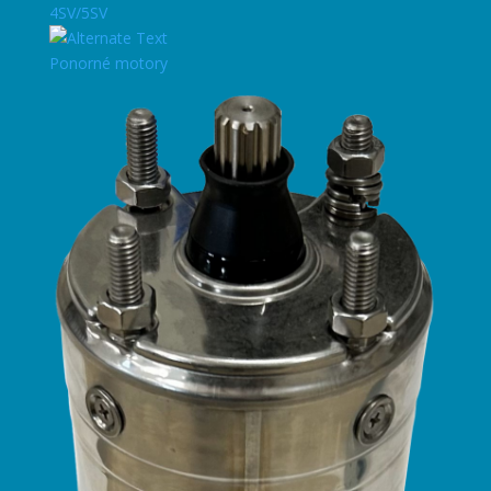
4SV/5SV
Ponorné motory