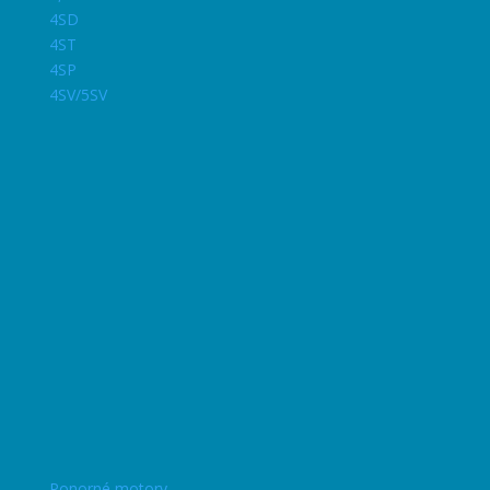
4SD
4ST
4SP
4SV/5SV
Ponorné motory