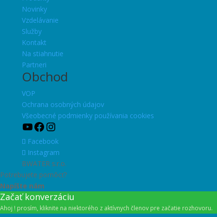
Novinky
Vzdelávanie
Služby
Kontakt
Na stiahnutie
Partneri
Obchod
VOP
Ochrana osobných údajov
Všeobecné podmienky používania cookies
YouTube
Facebook
Instagram
Facebook
Instagram
BWATER s.r.o.
Potrebujete pomôcť?
Napíšte nám
Začať konverzáciu
Ahoj ! prosím, kliknite na niektorého z aktívnych členov pre začatie rozhovoru.