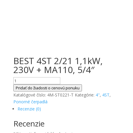
BEST 4ST 2/21 1,1kW,
230V + MA110, 5/4″
množstvo
BEST
Pridať do žiadosti o cenovú ponuku
4ST
Katalógové číslo:
4M-ST0221-T
Kategórie:
4''
,
4ST
,
2/21
Ponorné čerpadlá
1,1kW,
Recenzie (0)
230V
Recenzie
+
MA110,