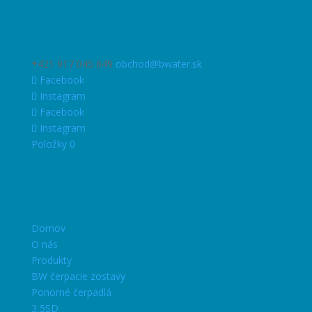
+421 917 045 849
obchod@bwater.sk
Facebook
Instagram
Facebook
Instagram
Položky 0
Domov
O nás
Produkty
BW čerpacie zostavy
Ponorné čerpadlá
3,5SD