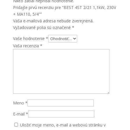
Nikto zatiaľ nepridal hodnotenie.
5/4"
Pridajte prvú recenziu pre “BEST 4ST 2/21 1,1kW, 230V
+ MA110, 5/4″”
Vaša e-mailová adresa nebude zverejnená.
Vyžadované polia sú označené
*
Vaše hodnotenie
*
Vaša recenzia
*
Meno
*
E-mail
*
Uložiť moje meno, e-mail a webovú stránku v