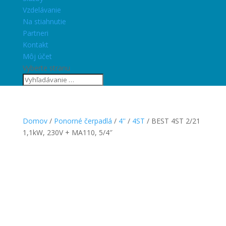
Vzdelávanie
Na stiahnutie
Partneri
Kontakt
Môj účet
Vyberte stranu
Domov
/
Ponorné čerpadlá
/
4''
/
4ST
/ BEST 4ST 2/21
1,1kW, 230V + MA110, 5/4″