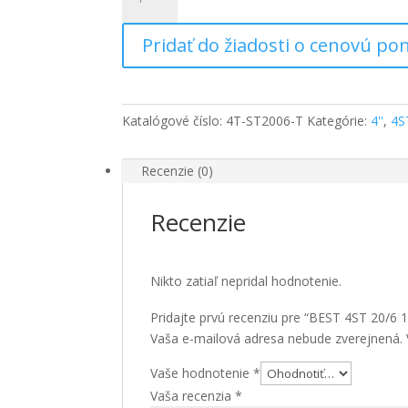
BEST
4ST
Pridať do žiadosti o cenovú p
20/6
1,5kW,
400V,
2"
Katalógové číslo:
4T-ST2006-T
Kategórie:
4''
,
4S
Recenzie (0)
Recenzie
Nikto zatiaľ nepridal hodnotenie.
Pridajte prvú recenziu pre “BEST 4ST 20/6 
Vaša e-mailová adresa nebude zverejnená.
Vaše hodnotenie
*
Vaša recenzia
*