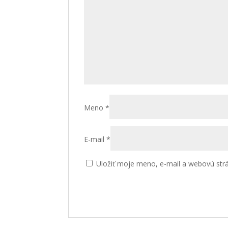
Meno
*
E-mail
*
Uložiť moje meno, e-mail a webovú str