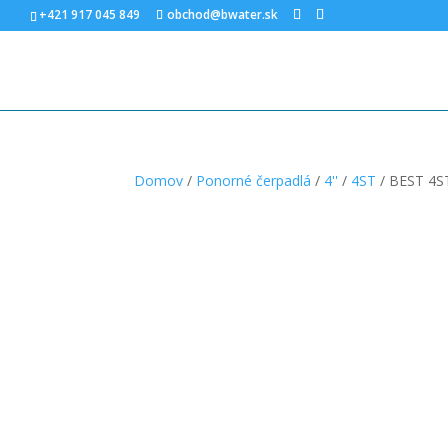
+421 917 045 849
obchod@bwater.sk
Domov
/
Ponorné čerpadlá
/
4''
/
4ST
/ BEST 4ST