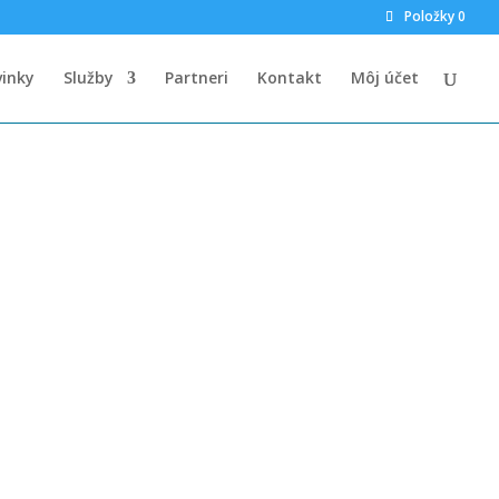
Položky 0
inky
Služby
Partneri
Kontakt
Môj účet