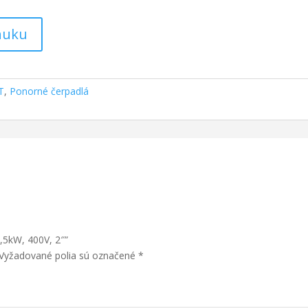
onuku
T
,
Ponorné čerpadlá
1,5kW, 400V, 2″”
Vyžadované polia sú označené
*