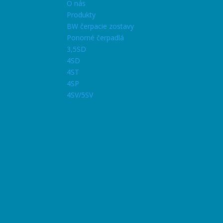
O nás
Produkty
BW čerpacie zostavy
Ponorné čerpadlá
3,5SD
4SD
4ST
4SP
4SV/5SV