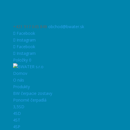
+421 917 045 849
obchod@bwater.sk
Facebook
Instagram
Facebook
Instagram
Položky 0
Domov
O nás
Produkty
BW čerpacie zostavy
Ponorné čerpadlá
3,5SD
4SD
4ST
4SP