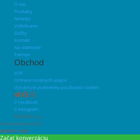
O nás
Produkty
Novinky
Vzdelávanie
Služby
Kontakt
Na stiahnutie
Partneri
Obchod
VOP
Ochrana osobných údajov
Všeobecné podmienky používania cookies
YouTube
Facebook
Instagram
Facebook
Instagram
BWATER s.r.o.
Potrebujete pomôcť?
Napíšte nám
Začať konverzáciu