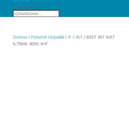
Môj účet
Vyberte stranu
Domov
/
Ponorné čerpadlá
/
4''
/
4ST
/ BEST 4ST 6/07
0,75kW, 400V, 6/4″