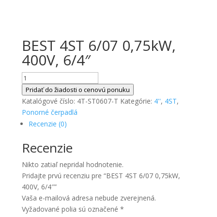
BEST 4ST 6/07 0,75kW,
400V, 6/4″
množstvo
BEST
Pridať do žiadosti o cenovú ponuku
4ST
Katalógové číslo:
4T-ST0607-T
Kategórie:
4''
,
4ST
,
6/07
Ponorné čerpadlá
0,75kW,
Recenzie (0)
400V,
Recenzie
6/4"
Nikto zatiaľ nepridal hodnotenie.
Pridajte prvú recenziu pre “BEST 4ST 6/07 0,75kW,
400V, 6/4″”
Vaša e-mailová adresa nebude zverejnená.
Vyžadované polia sú označené
*