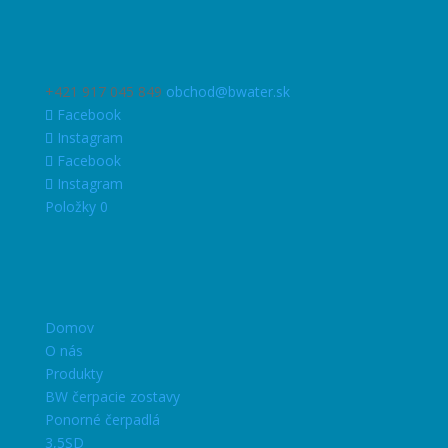
+421 917 045 849
obchod@bwater.sk
Facebook
Instagram
Facebook
Instagram
Položky 0
Domov
O nás
Produkty
BW čerpacie zostavy
Ponorné čerpadlá
3,5SD