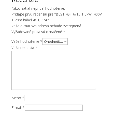
20m
Nikto zatiaľ nepridal hodnotenie.
kábel
Pridajte prvú recenziu pre “BEST 4ST 6/15 1,5kW, 400V
4G1,
+ 20m kábel 4G1, 6/4″”
6/4"
Vaša e-mailová adresa nebude zverejnená.
Vyžadované polia sú označené
*
Vaše hodnotenie
*
Vaša recenzia
*
Meno
*
E-mail
*