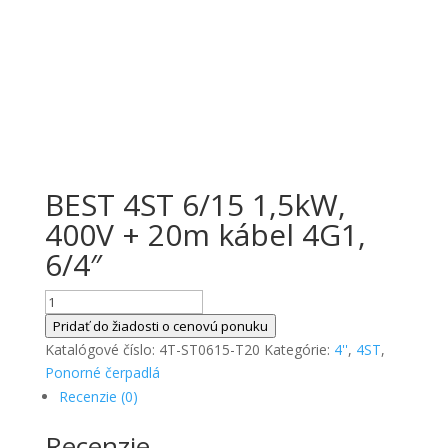
BEST 4ST 6/15 1,5kW,
400V + 20m kábel 4G1,
6/4″
množstvo
BEST
Pridať do žiadosti o cenovú ponuku
4ST
Katalógové číslo:
4T-ST0615-T20
Kategórie:
4''
,
4ST
,
6/15
Ponorné čerpadlá
1,5kW,
Recenzie (0)
400V
Recenzie
+