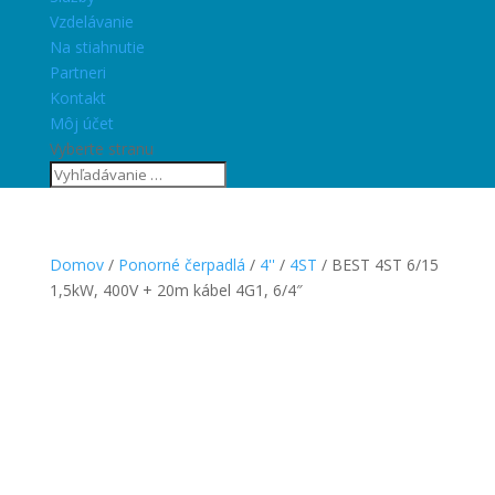
Vzdelávanie
Na stiahnutie
Partneri
Kontakt
Môj účet
Vyberte stranu
Domov
/
Ponorné čerpadlá
/
4''
/
4ST
/ BEST 4ST 6/15
1,5kW, 400V + 20m kábel 4G1, 6/4″