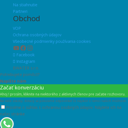
Na stiahnutie
Partneri
Obchod
VOP
Ochrana osobných údajov
Všeobecné podmienky používania cookies
YouTube
Facebook
Instagram
Facebook
Instagram
BWATER s.r.o.
Potrebujete pomôcť?
Napíšte nám
Začať konverzáciu
Ahoj ! prosím, kliknite na niektorého z aktívnych členov pre začatie rozhovoru.
Na vaše otázky, dotazy sa pokúsime odpovedať čo najskôr v rámci našich možností.
Prosíme o súhlas s ochranou osobných údajov. Nájdete ich na
našej stránke.