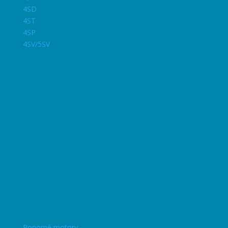
4SD
4ST
4SP
4SV/5SV
Ponorné motory