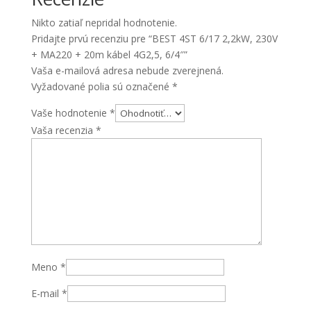
MA220
Nikto zatiaľ nepridal hodnotenie.
+
Pridajte prvú recenziu pre “BEST 4ST 6/17 2,2kW, 230V
20m
+ MA220 + 20m kábel 4G2,5, 6/4″”
kábel
Vaša e-mailová adresa nebude zverejnená.
4G2,5,
Vyžadované polia sú označené
*
6/4"
Vaše hodnotenie
*
Vaša recenzia
*
Meno
*
E-mail
*