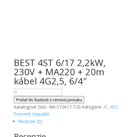
BEST 4ST 6/17 2,2kW,
230V + MA220 + 20m
kábel 4G2,5, 6/4″
množstvo
BEST
Pridať do žiadosti o cenovú ponuku
4ST
Katalógové číslo:
4M-ST0617-T20
Kategórie:
4''
,
4ST
,
6/17
Ponorné čerpadlá
2,2kW,
Recenzie (0)
230V
Recenzie
+