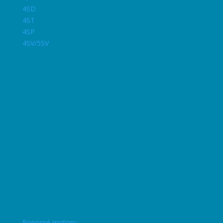
4SD
4ST
4SP
4SV/5SV
Ponorné motory