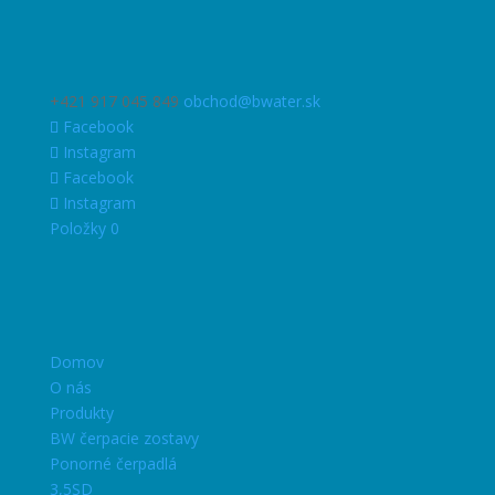
+421 917 045 849
obchod@bwater.sk
Facebook
Instagram
Facebook
Instagram
Položky 0
Domov
O nás
Produkty
BW čerpacie zostavy
Ponorné čerpadlá
3,5SD