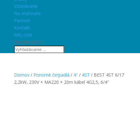
Vzdelávanie
Na stiahnutie
Partneri
Kontakt
Môj účet
Vyberte stranu
Domov
/
Ponorné čerpadlá
/
4''
/
4ST
/ BEST 4ST 6/17
2,2kW, 230V + MA220 + 20m kábel 4G2,5, 6/4″