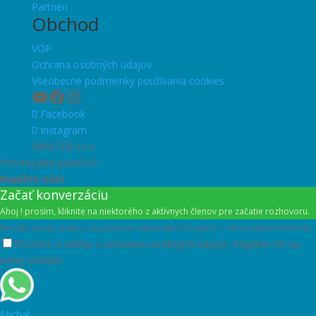
Partneri
Obchod
VOP
Ochrana osobných údajov
Všeobecné podmienky používania cookies
YouTube
Facebook
Instagram
Facebook
Instagram
BWATER s.r.o.
Potrebujete pomôcť?
Napíšte nám
Začať konverzáciu
Ahoj ! prosím, kliknite na niektorého z aktívnych členov pre začatie rozhovoru.
Na vaše otázky, dotazy sa pokúsime odpovedať čo najskôr v rámci našich možností.
Prosíme o súhlas s ochranou osobných údajov. Nájdete ich na
našej stránke.
Michal