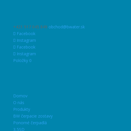
+421 917 045 849
obchod@bwater.sk
Facebook
Instagram
Facebook
Instagram
Položky 0
Domov
O nás
Produkty
BW čerpacie zostavy
Ponorné čerpadlá
3,5SD