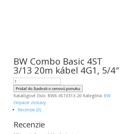
BW Combo Basic 4ST
3/13 20m kábel 4G1, 5/4″
množstvo
BW
Pridať do žiadosti o cenovú ponuku
Combo
Katalógové číslo:
BW6-4ST0313-20
Kategória:
BW
Basic
čerpacie zostavy
4ST
Recenzie (0)
3/13
Recenzie
20m
kábel