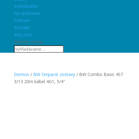
Vzdelávanie
Na stiahnutie
Partneri
Kontakt
Môj účet
Vyberte stranu
Domov
/
BW čerpacie zostavy
/ BW Combo Basic 4ST
3/13 20m kábel 4G1, 5/4″