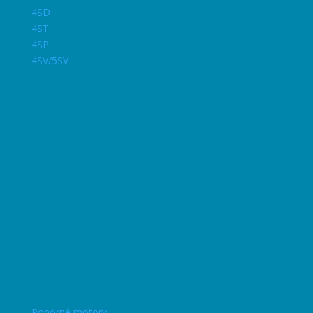
4SD
4ST
4SP
4SV/5SV
Ponorné motory