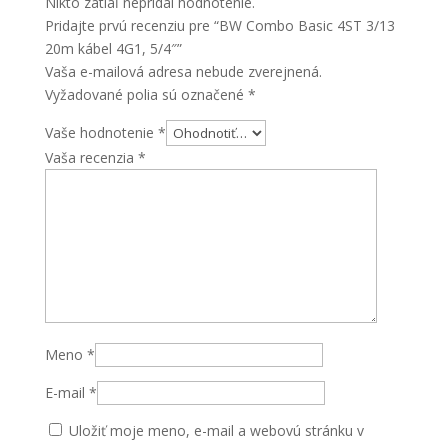
Nikto zatiaľ nepridal hodnotenie.
4G1,
Pridajte prvú recenziu pre “BW Combo Basic 4ST 3/13
5/4"
20m kábel 4G1, 5/4″”
Vaša e-mailová adresa nebude zverejnená.
Vyžadované polia sú označené
*
Vaše hodnotenie
*
Vaša recenzia
*
Meno
*
E-mail
*
Uložiť moje meno, e-mail a webovú stránku v