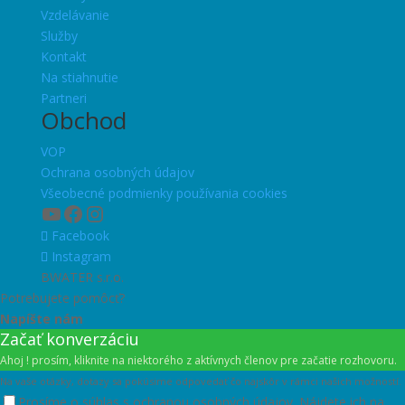
Vzdelávanie
Služby
Kontakt
Na stiahnutie
Partneri
Obchod
VOP
Ochrana osobných údajov
Všeobecné podmienky používania cookies
YouTube
Facebook
Instagram
Facebook
Instagram
BWATER s.r.o.
Potrebujete pomôcť?
Napíšte nám
Začať konverzáciu
Ahoj ! prosím, kliknite na niektorého z aktívnych členov pre začatie rozhovoru.
Na vaše otázky, dotazy sa pokúsime odpovedať čo najskôr v rámci našich možností.
Prosíme o súhlas s ochranou osobných údajov. Nájdete ich na