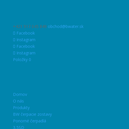
+421 917 045 849
obchod@bwater.sk
Facebook
Instagram
Facebook
Instagram
Položky 0
Domov
O nás
Produkty
BW čerpacie zostavy
Ponorné čerpadlá
3,5SD