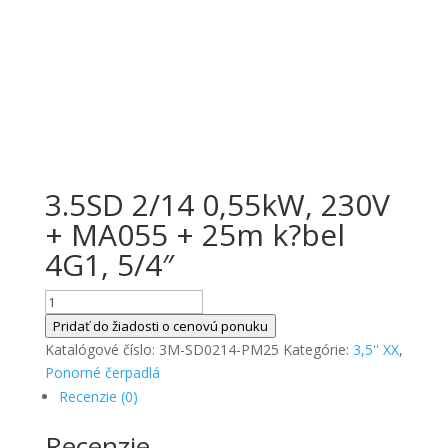
3.5SD 2/14 0,55kW, 230V
+ MA055 + 25m k?bel
4G1, 5/4″
množstvo
3.5SD
Pridať do žiadosti o cenovú ponuku
2/14
Katalógové číslo:
3M-SD0214-PM25
Kategórie:
3,5'' XX
,
0,55kW,
Ponorné čerpadlá
230V
Recenzie (0)
+
Recenzie
MA055