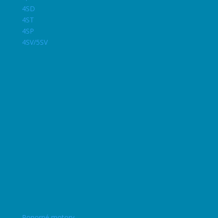
4SD
4ST
4SP
4SV/5SV
Ponorné motory