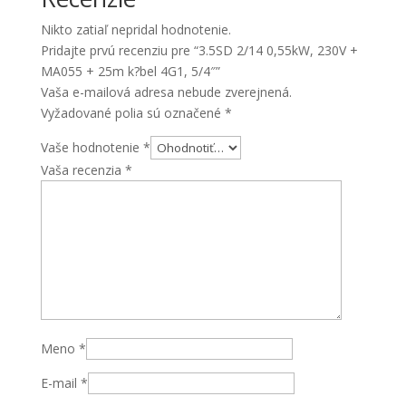
+
Nikto zatiaľ nepridal hodnotenie.
25m
Pridajte prvú recenziu pre “3.5SD 2/14 0,55kW, 230V +
k?
MA055 + 25m k?bel 4G1, 5/4″”
bel
Vaša e-mailová adresa nebude zverejnená.
4G1,
Vyžadované polia sú označené
*
5/4"
Vaše hodnotenie
*
Vaša recenzia
*
Meno
*
E-mail
*