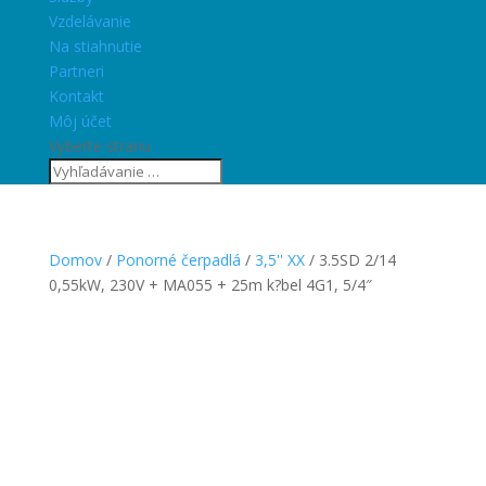
Vzdelávanie
Na stiahnutie
Partneri
Kontakt
Môj účet
Vyberte stranu
Domov
/
Ponorné čerpadlá
/
3,5'' XX
/ 3.5SD 2/14
0,55kW, 230V + MA055 + 25m k?bel 4G1, 5/4″