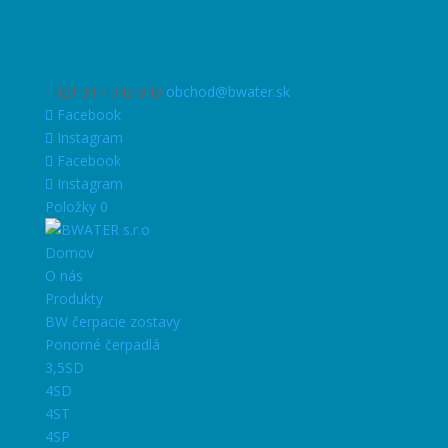
+421 917 045 849
obchod@bwater.sk
Facebook
Instagram
Facebook
Instagram
Položky 0
Domov
O nás
Produkty
BW čerpacie zostavy
Ponorné čerpadlá
3,5SD
4SD
4ST
4SP