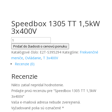
Speedbox 1305 TT 1,5kW
3x400V
množstvo
Speedbox
Pridať do žiadosti o cenovú ponuku
1305
Katalógové číslo:
E2T-S395294
Kategórie:
Frekvenčné
TT
meniče
,
Ovládanie
,
T 3x400V
1,5kW
Recenzie (0)
3x400V
Recenzie
Nikto zatiaľ nepridal hodnotenie.
Pridajte prvú recenziu pre “Speedbox 1305 TT 1,5kW
3x400V”
Vaša e-mailová adresa nebude zverejnená.
Vyžadované polia sú označené
*