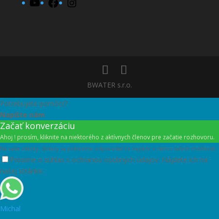
YouTube
Facebook
Instagram
BWATER s.r.o.
Potrebujete pomôcť?
Napíšte nám
Začať konverzáciu
Ahoj ! prosím, kliknite na niektorého z aktívnych členov pre začatie rozhovoru.
Na vaše otázky, dotazy sa pokúsime odpovedať čo najskôr v rámci našich možností.
Prosíme o súhlas s ochranou osobných údajov. Nájdete ich na
našej stránke.
Michal