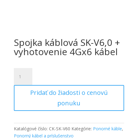
Spojka káblová SK-V6,0 +
vyhotovenie 4Gx6 kábel
množstvo
Spojka
káblová
Pridať do žiadosti o cenovú
SK-
V6,0
ponuku
+
vyhotovenie
4Gx6
kábel
Katalógové číslo:
CK-SK-V60
Kategórie:
Ponorné káble
,
Ponorný kábel a príslušenstvo