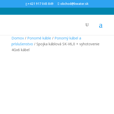
+421 917 045 849
obchod@bwater.sk
Domov
/
Ponorné káble
/
Ponorný kábel a
príslušenstvo
/ Spojka káblová SK-V6,0 + vyhotovenie
4Gx6 kábel