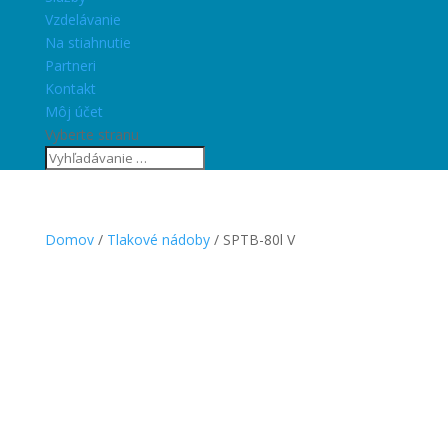
Vzdelávanie
Na stiahnutie
Partneri
Kontakt
Môj účet
Vyberte stranu
Domov
/
Tlakové nádoby
/ SPTB-80l V