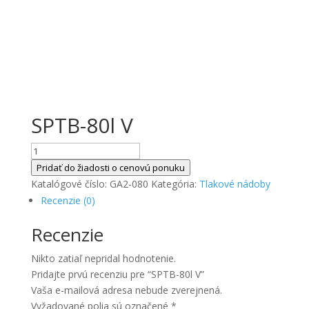
SPTB-80l V
množstvo
SPTB-
Pridať do žiadosti o cenovú ponuku
80l
Katalógové číslo:
GA2-080
Kategória:
Tlakové nádoby
V
Recenzie (0)
Recenzie
Nikto zatiaľ nepridal hodnotenie.
Pridajte prvú recenziu pre “SPTB-80l V”
Vaša e-mailová adresa nebude zverejnená.
Vyžadované polia sú označené
*