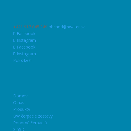
+421 917 045 849
obchod@bwater.sk
Facebook
Instagram
Facebook
Instagram
Položky 0
Domov
O nás
Produkty
BW čerpacie zostavy
Ponorné čerpadlá
3,5SD