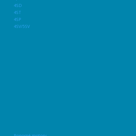
4SD
4ST
4SP
4SV/5SV
Ponorné motory