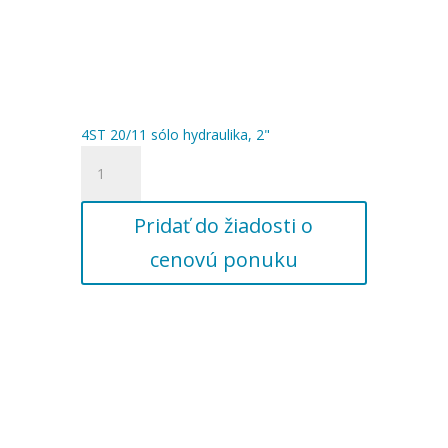
4ST 20/11 sólo hydraulika, 2"
množstvo
4ST
20/11
Pridať do žiadosti o
sólo
hydraulika,
cenovú ponuku
2"