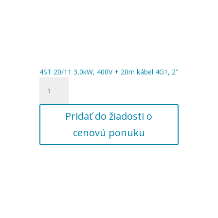
4ST 20/11 3,0kW, 400V + 20m kábel 4G1, 2"
množstvo
4ST
20/11
Pridať do žiadosti o
3,0kW,
400V
cenovú ponuku
+
20m
kábel
4G1,
2"