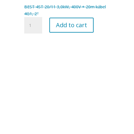
BEST 4ST 20/11 3,0kW, 400V + 20m kábel
4G1, 2"
množstvo
Add to cart
ST
20/11