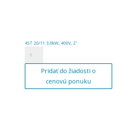
4ST 20/11 3,0kW, 400V, 2"
množstvo
4ST
20/11
Pridať do žiadosti o
3,0kW,
400V,
cenovú ponuku
2"