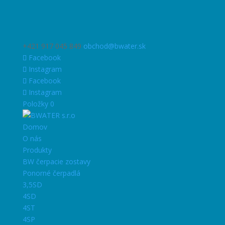
+421 917 045 849
obchod@bwater.sk
Facebook
Instagram
Facebook
Instagram
Položky 0
Domov
O nás
Produkty
BW čerpacie zostavy
Ponorné čerpadlá
3,5SD
4SD
4ST
4SP