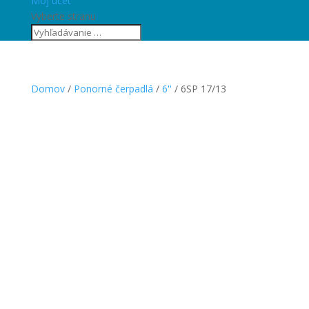
Môj účet
Vyberte stranu
Domov
/
Ponorné čerpadlá
/
6''
/ 6SP 17/13