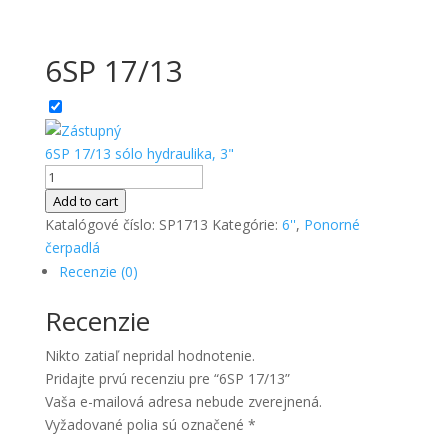
6SP 17/13
6SP 17/13 sólo hydraulika, 3"
množstvo
6SP
Add to cart
17/13
Katalógové číslo:
SP1713
Kategórie:
6''
,
Ponorné
čerpadlá
Recenzie (0)
Recenzie
Nikto zatiaľ nepridal hodnotenie.
Pridajte prvú recenziu pre “6SP 17/13”
Vaša e-mailová adresa nebude zverejnená.
Vyžadované polia sú označené
*