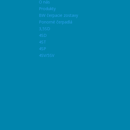
O nás
Produkty
BW čerpacie zostavy
Ponorné čerpadlá
3,5SD
4SD
4ST
4SP
4SV/5SV