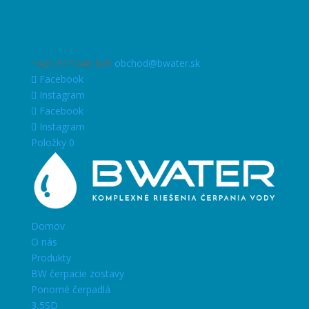
+421 917 045 849
obchod@bwater.sk
Facebook
Instagram
Facebook
Instagram
Položky 0
Domov
O nás
Produkty
BW čerpacie zostavy
Ponorné čerpadlá
3,5SD