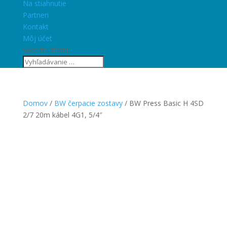
Na stiahnutie
Partneri
Kontakt
Môj účet
Vyberte stranu
Domov
/
BW čerpacie zostavy
/ BW Press Basic H 4SD
2/7 20m kábel 4G1, 5/4″