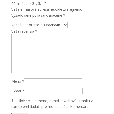
20m kábel 4G1, 5/4″”
5/4"
Vaša e-mailová adresa nebude zverejnená.
Vyžadované polia sú označené
*
Vaše hodnotenie
*
Vaša recenzia
*
Meno
*
E-mail
*
Uložiť moje meno, e-mail a webovú stránku v
tomto prehliadači pre moje budúce komentáre.