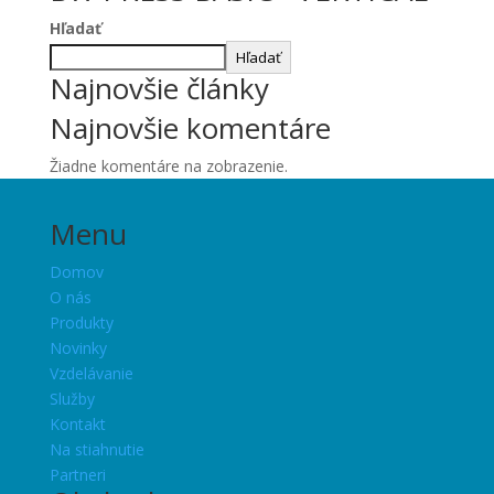
Hľadať
Hľadať
Najnovšie články
Najnovšie komentáre
Žiadne komentáre na zobrazenie.
Menu
Domov
O nás
Produkty
Novinky
Vzdelávanie
Služby
Kontakt
Na stiahnutie
Partneri