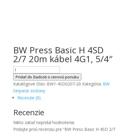
BW Press Basic H 4SD
2/7 20m kábel 4G1, 5/4″
množstvo
BW
Pridať do žiadosti o cenovú ponuku
Press
Katalógové číslo:
BW1-4SD0207-20
Kategória:
BW
Basic
čerpacie zostavy
H
Recenzie (0)
4SD
Recenzie
2/7
20m
Nikto zatiaľ nepridal hodnotenie.
kábel
Pridajte prvú recenziu pre “BW Press Basic H 4SD 2/7
4G1,