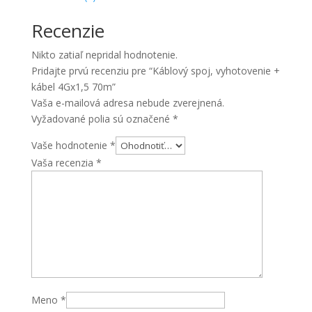
4Gx1,5
Recenzie
70m
Nikto zatiaľ nepridal hodnotenie.
Pridajte prvú recenziu pre “Káblový spoj, vyhotovenie +
kábel 4Gx1,5 70m”
Vaša e-mailová adresa nebude zverejnená.
Vyžadované polia sú označené
*
Vaše hodnotenie
*
Vaša recenzia
*
Meno
*