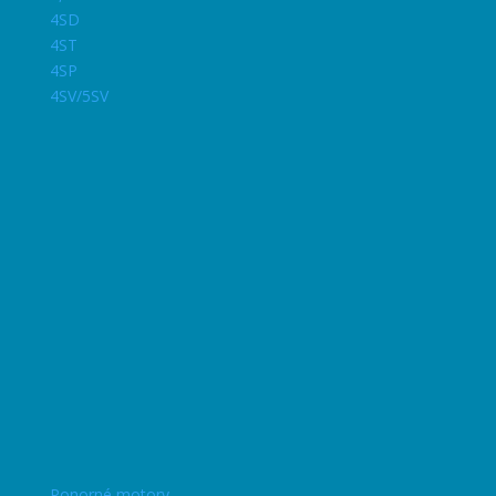
4SD
4ST
4SP
4SV/5SV
Ponorné motory