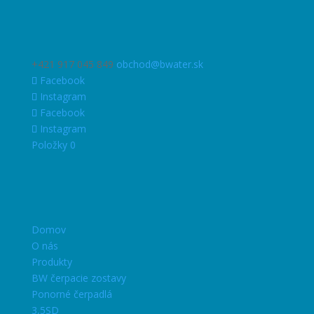
+421 917 045 849
obchod@bwater.sk
Facebook
Instagram
Facebook
Instagram
Položky 0
Domov
O nás
Produkty
BW čerpacie zostavy
Ponorné čerpadlá
3,5SD