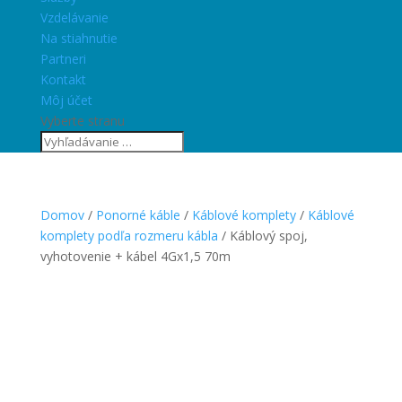
Vzdelávanie
Na stiahnutie
Partneri
Kontakt
Môj účet
Vyberte stranu
Domov
/
Ponorné káble
/
Káblové komplety
/
Káblové
komplety podľa rozmeru kábla
/ Káblový spoj,
vyhotovenie + kábel 4Gx1,5 70m