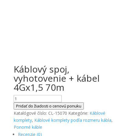
Káblový spoj,
vyhotovenie + kábel
4Gx1,5 70m
množstvo
Káblový
Pridať do žiadosti o cenovú ponuku
spoj,
Katalógové číslo:
CL-15070
Kategórie:
Káblové
vyhotovenie
komplety
,
Káblové komplety podľa rozmeru kábla
,
+
Ponorné káble
kábel
Recenzie (0)