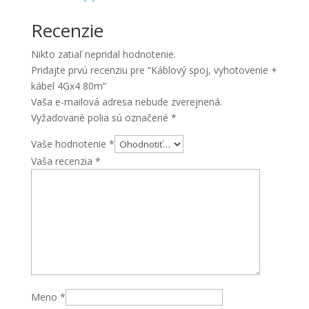
4Gx4
Recenzie
80m
Nikto zatiaľ nepridal hodnotenie.
Pridajte prvú recenziu pre “Káblový spoj, vyhotovenie +
kábel 4Gx4 80m”
Vaša e-mailová adresa nebude zverejnená.
Vyžadované polia sú označené
*
Vaše hodnotenie
*
Vaša recenzia
*
Meno
*