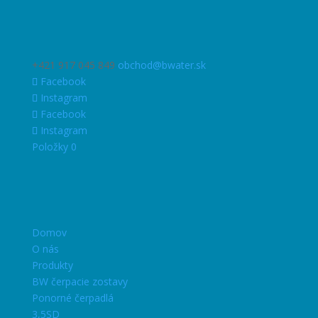
+421 917 045 849
obchod@bwater.sk
Facebook
Instagram
Facebook
Instagram
Položky 0
Domov
O nás
Produkty
BW čerpacie zostavy
Ponorné čerpadlá
3,5SD