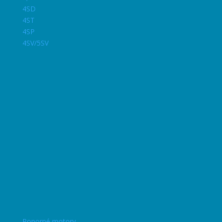
4SD
4ST
4SP
4SV/5SV
Ponorné motory