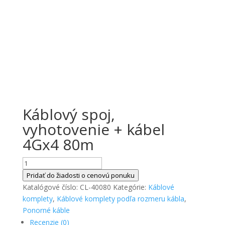
Káblový spoj,
vyhotovenie + kábel
4Gx4 80m
množstvo
Káblový
Pridať do žiadosti o cenovú ponuku
spoj,
Katalógové číslo:
CL-40080
Kategórie:
Káblové
vyhotovenie
komplety
,
Káblové komplety podľa rozmeru kábla
,
+
Ponorné káble
kábel
Recenzie (0)