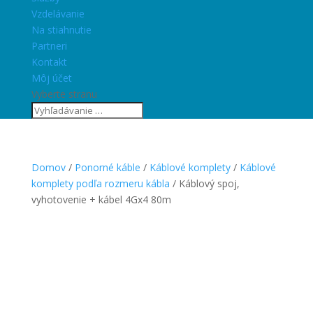
Vzdelávanie
Na stiahnutie
Partneri
Kontakt
Môj účet
Vyberte stranu
Domov
/
Ponorné káble
/
Káblové komplety
/
Káblové
komplety podľa rozmeru kábla
/ Káblový spoj,
vyhotovenie + kábel 4Gx4 80m