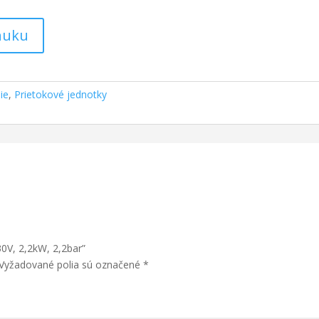
onuku
ie
,
Prietokové jednotky
30V, 2,2kW, 2,2bar”
Vyžadované polia sú označené
*