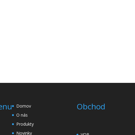
enu
Obchod
Domov
O nás
Produkty
Novinky
VOP