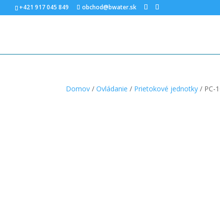
+421 917 045 849
obchod@bwater.sk
Domov
/
Ovládanie
/
Prietokové jednotky
/ PC-1