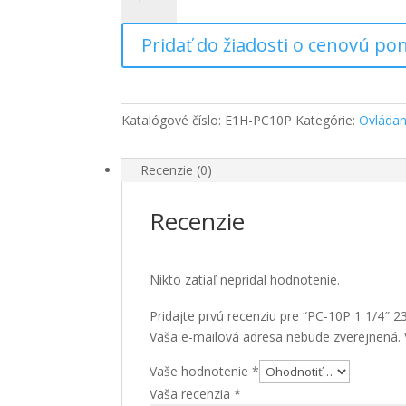
PC-
10P
Pridať do žiadosti o cenovú p
1
1/4"
230V,
2,2kW,
Katalógové číslo:
E1H-PC10P
Kategórie:
Ovládan
2,2bar
Recenzie (0)
Recenzie
Nikto zatiaľ nepridal hodnotenie.
Pridajte prvú recenziu pre “PC-10P 1 1/4″ 2
Vaša e-mailová adresa nebude zverejnená.
Vaše hodnotenie
*
Vaša recenzia
*