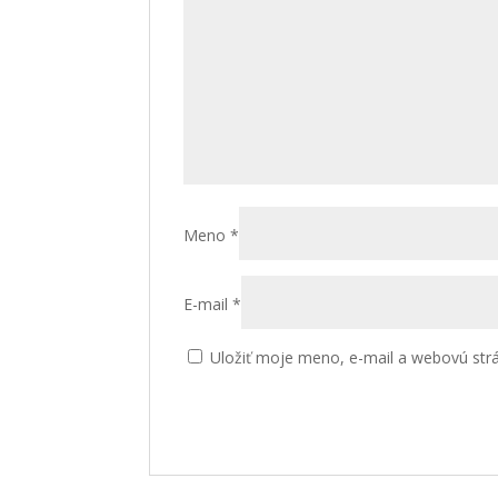
Meno
*
E-mail
*
Uložiť moje meno, e-mail a webovú str