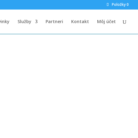
Položky 0
inky
Služby
Partneri
Kontakt
Môj účet